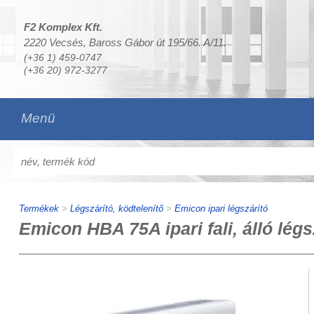
F2 Komplex Kft.
2220 Vecsés, Baross Gábor út 195/66. A/11.
(+36 1) 459-0747
(+36 20) 972-3277
Menü
Termékek
>
Légszárító, ködtelenítő
>
Emicon ipari légszárító
Emicon HBA 75A ipari fali, álló légs