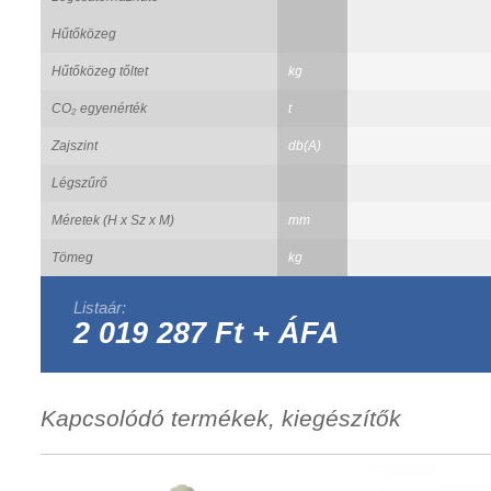
Hűtőközeg
Hűtőközeg tőltet
kg
CO₂ egyenérték
t
Zajszint
db(A)
Légszűrő
Méretek (H x Sz x M)
mm
Tömeg
kg
Listaár:
2 019 287 Ft + ÁFA
Kapcsolódó termékek, kiegészítők