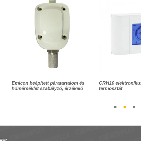
00
Emicon beépített páratartalom és
CRH10 elektronikus
hőmérséklet szabályzó, érzékelő
termosztát
EK