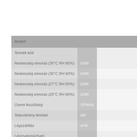
Modell
Termék kód
Nedvesség elvonás (30°C RH 80%)
l/24h
Nedvesség elvonás (30°C RH 60%)
l/24h
Nedvesség elvonás (27°C RH 60%)
l/24h
Nedvesség elvonás (20°C RH 60%)
l/24h
Üzemi feszültség
V/Ph/Hz
Teljesítmény felvétel
kW
Légszállítás
m³/h
Légcsatornázható