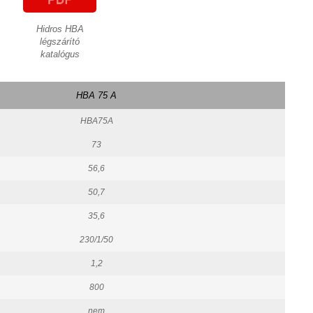
Hidros HBA
légszárító
katalógus
HBA 75 A
HBA75A
73
56,6
50,7
35,6
230/1/50
1,2
800
nem