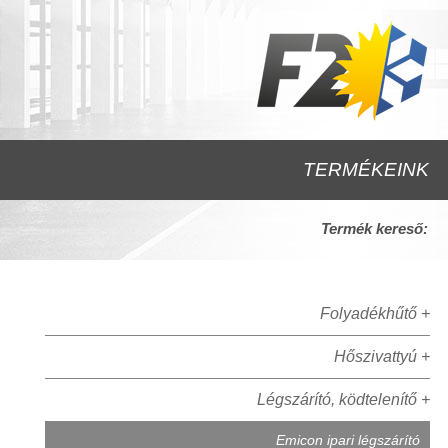
TERMÉKEINK
Termék kereső:
Folyadékhűtő +
Hőszivattyú +
Légszárító, ködtelenítő +
Emicon ipari légszárító