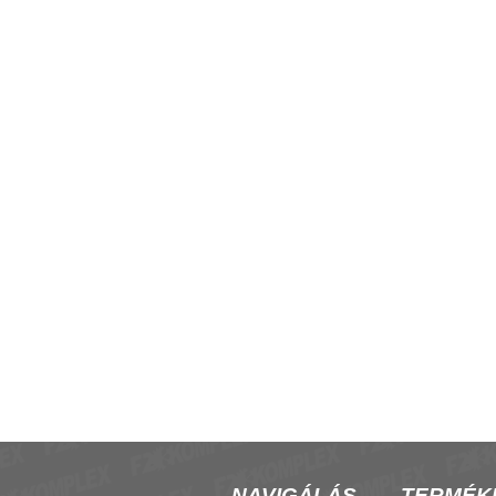
485 interfész, kaszkád,
Emicon lábkészlet, HBA/SBA 50-2
NAVIGÁLÁS
TERMÉK