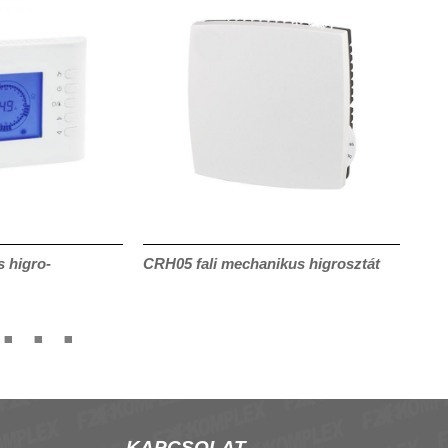
 higro-
CRH05 fali mechanikus higrosztát
Emi
HMA
KAPCSOLAT