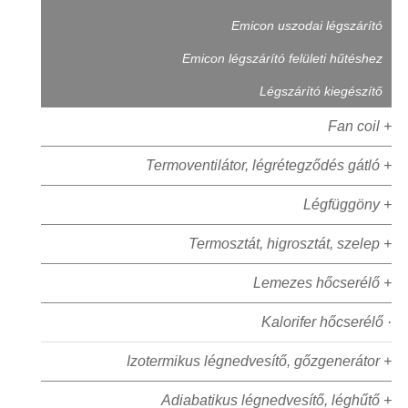
Emicon uszodai légszárító
Emicon légszárító felületi hűtéshez
Légszárító kiegészítő
Fan coil +
Termoventilátor, légrétegződés gátló +
Légfüggöny +
Termosztát, higrosztát, szelep +
Lemezes hőcserélő +
Kalorifer hőcserélő ·
Izotermikus légnedvesítő, gőzgenerátor +
Adiabatikus légnedvesítő, léghűtő +