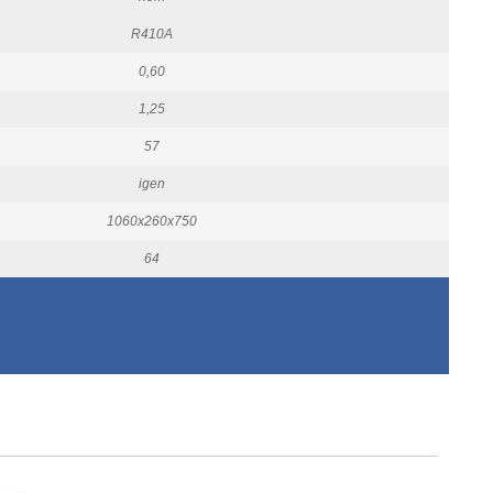
R410A
0,60
1,25
57
igen
1060x260x750
64