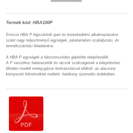
Termék kód: HBA100P
Emicon HBA P légszárítók ipari és kereskedelmi alkalmazásokra
szánt nagy teljesítményű egységek, páratartalom szabályzási, és
termékszárítási feladatokra.
A HBA P egységek a falszomszédos géptérbe telepítendők.
A P verzióhoz falátvezetők és rácsok szükségesek a telepítéshez.
Minden modell meleg-gázos leolvasztással ellátott, az alacsony
környezeti hőmérséklet melletti, hatékony üzemelés érdekében.