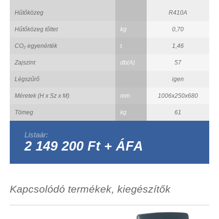
Hűtőközeg
R410A
Hűtőközeg tőltet
kg
0,70
CO₂ egyenérték
t
1,46
Zajszint
db(A)
57
Légszűrő
igen
Méretek (H x Sz x M)
mm
1006x250x680
Tömeg
kg
61
Listaár:
2 149 200 Ft + ÁFA
Kapcsolódó termékek, kiegészítők