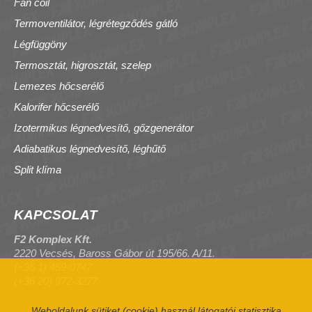
Fan coil
Termoventilátor, légrétegződés gátló
Légfüggöny
Termosztát, higrosztát, szelep
Lemezes hőcserélő
Kalorifer hőcserélő
Izotermikus légnedvesítő, gőzgenerátor
Adiabatikus légnedvesítő, léghűtő
Split klíma
KAPCSOLAT
F2 Komplex Kft.
2220 Vecsés, Baross Gábor út 195/66. A/11.
(+36 1) 459-0747
(+36 20) 972-3277
Weboldalunk sütiket (cookie) használ látogatói statisztika