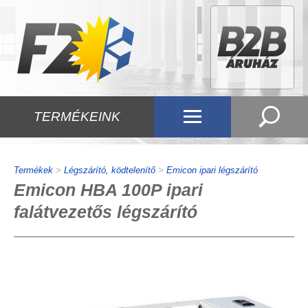
TERMÉKEINK
Termékek
>
Légszárító, ködtelenítő
>
Emicon ipari légszárító
Emicon HBA 100P ipari
falátvezetős légszárító