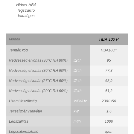
Hidros HBA
légszárító
katalógus
Modell
HBA 100 P
Termék kód
HBA100P
Nedvesség elvonás (30°C RH 80%)
l/24h
95
Nedvesség elvonás (30°C RH 60%)
l/24h
77,3
Nedvesség elvonás (27°C RH 60%)
l/24h
68,9
Nedvesség elvonás (20°C RH 60%)
l/24h
51,3
Üzemi feszültség
V/Ph/Hz
230/1/50
Teljesítmény felvétel
kW
1,6
Légszállítás
m³/h
1000
Légcsatornázható
igen