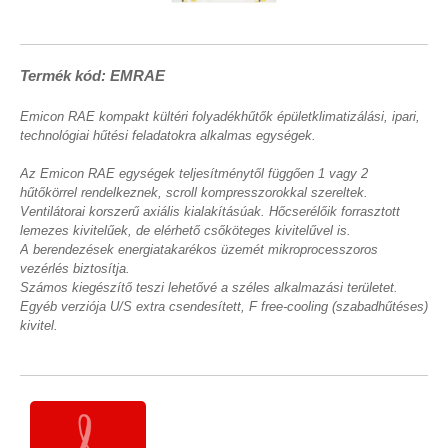
Termék kód: EMRAE
Emicon RAE kompakt kültéri folyadékhűtők épületklimatizálási, ipari,
technológiai hűtési feladatokra alkalmas egységek.
Az Emicon RAE egységek teljesítménytől függően 1 vagy 2
hűtőkörrel rendelkeznek, scroll kompresszorokkal szereltek.
Ventilátorai korszerű axiális kialakításúak. Hőcserélőik forrasztott
lemezes kivitelűek, de elérhető csőköteges kivitelűvel is.
A berendezések energiatakarékos üzemét mikroprocesszoros
vezérlés biztosítja.
Számos kiegészítő teszi lehetővé a széles alkalmazási területet.
Egyéb verziója U/S extra csendesített, F free-cooling (szabadhűtéses)
kivitel.