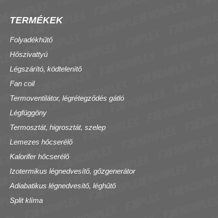
TERMÉKEK
Folyadékhűtő
Hőszivattyú
Légszárító, ködtelenítő
Fan coil
Termoventilátor, légrétegződés gátló
Légfüggöny
Termosztát, higrosztát, szelep
Lemezes hőcserélő
Kalorifer hőcserélő
Izotermikus légnedvesítő, gőzgenerátor
Adiabatikus légnedvesítő, léghűtő
Split klíma