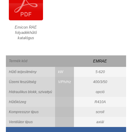
Emicon RAE
folyadékhűtő
katalógus
Termék kód
EMRAE
Hűtő teljesítmény
kW
5-620
Üzemi feszültség
V/Ph/Hz
400/3/50
Hidraulikus blokk, szivattyú
opció
Hűtőközeg
R410A
Kompresszor típus
scroll
Ventilátor típus
axiál