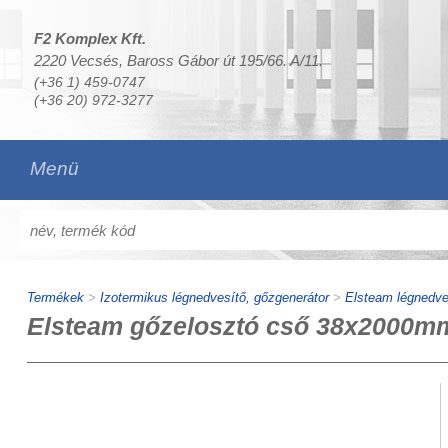
F2 Komplex Kft.
2220 Vecsés, Baross Gábor út 195/66. A/11.
(+36 1) 459-0747
(+36 20) 972-3277
Menü
Termékek
>
Izotermikus légnedvesítő, gőzgenerátor
>
Elsteam légnedve
Elsteam gőzelosztó cső 38x2000m