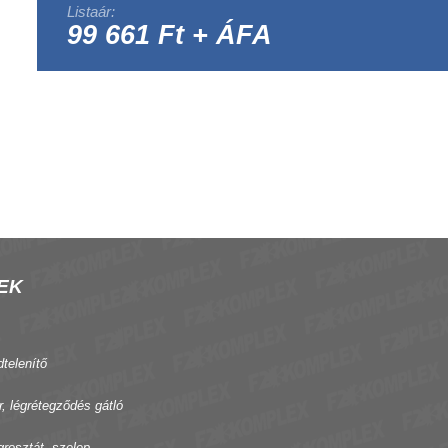
Listaár:
99 661 Ft + ÁFA
EK
dtelenítő
r, légrétegződés gátló
grosztát, szelep