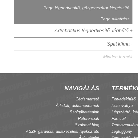
Pego légnedvesítő, gőzgenerátor kiegészítő
Pego alkatrész
Adiabatikus légnedvesítő, léghűtő +
Split klíma ·
Minden termék
NAVIGÁLÁS
TERMÉK
Cégismertető
Folyadékhűtő
Árlisták, dokumentumok
Hőszivattyú
Szolgáltatásaink
Légszárító, kö
Referenciák
Fan coil
Szakmai blog
Termoventiláto
ÁSZF, garancia, adatkezelési tájékoztató
Légfüggöny
Állásajánlat
Termosztát, hi