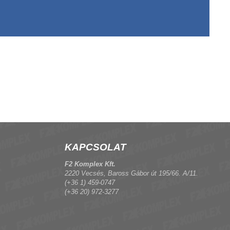
KAPCSOLAT
F2 Komplex Kft.
2220 Vecsés, Baross Gábor út 195/66. A/11.
(+36 1) 459-0747
(+36 20) 972-3277