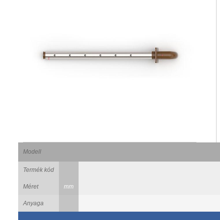
Modell
Termék kód
Méret
mm
Anyaga