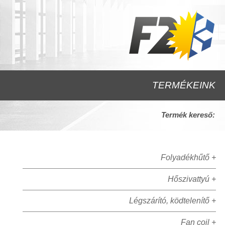
TERMÉKEINK
Termék kereső:
Folyadékhűtő +
Hőszivattyú +
Légszárító, ködtelenítő +
Fan coil +