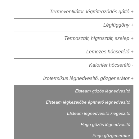
Termoventilátor, légrétegződés gátló +
Légfüggöny +
Termosztát, higrosztát, szelep +
Lemezes hőcserélő +
Kalorifer hőcserélő ·
Izotermikus légnedvesítő, gőzgenerátor +
Elsteam gőzös légnedvesítő
Elsteam légkezelőbe építhető légnedvesítő
Elsteam légnedvesítő kiegészítő
Pego gőzös légnedvesítő
Pego gőzgenerátor