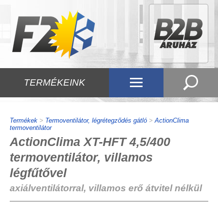
TERMÉKEINK
Termékek
>
Termoventilátor, légrétegződés gátló
>
ActionClima
termoventilátor
ActionClima XT-HFT 4,5/400
termoventilátor, villamos
légfűtővel
axiálventilátorral, villamos erő átvitel nélkül