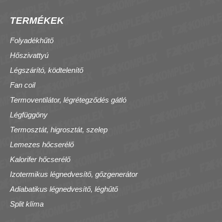
TERMÉKEK
Folyadékhűtő
Hőszivattyú
Légszárító, ködtelenítő
Fan coil
Termoventilátor, légrétegződés gátló
Légfüggöny
Termosztát, higrosztát, szelep
Lemezes hőcserélő
Kalorifer hőcserélő
Izotermikus légnedvesítő, gőzgenerátor
Adiabatikus légnedvesítő, léghűtő
Split klíma