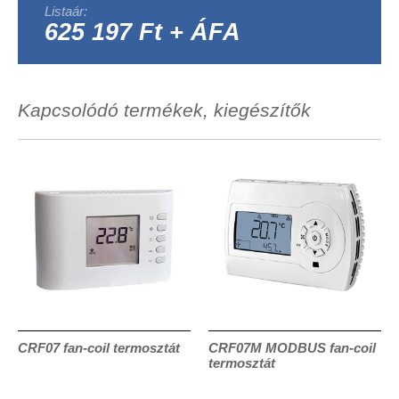
Listaár:
625 197 Ft + ÁFA
Kapcsolódó termékek, kiegészítők
CRF07 fan-coil termosztát
CRF07M MODBUS fan-coil
termosztát