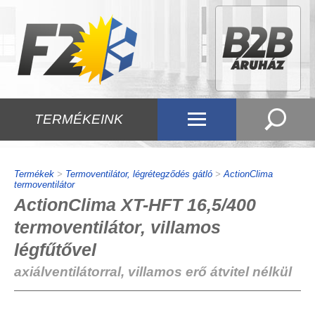
TERMÉKEINK
Termékek
>
Termoventilátor, légrétegződés gátló
>
ActionClima
termoventilátor
ActionClima XT-HFT 16,5/400
termoventilátor, villamos
légfűtővel
axiálventilátorral, villamos erő átvitel nélkül