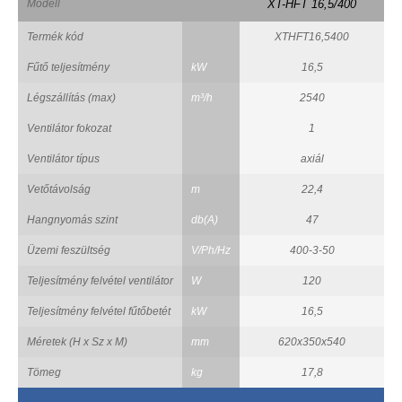
Modell
XT-HFT 16,5/400
Termék kód
XTHFT16,5400
Fűtő teljesítmény
kW
16,5
Légszállítás (max)
m³/h
2540
Ventilátor fokozat
1
Ventilátor típus
axiál
Vetőtávolság
m
22,4
Hangnyomás szint
db(A)
47
Üzemi feszültség
V/Ph/Hz
400-3-50
Teljesítmény felvétel ventilátor
W
120
Teljesítmény felvétel fűtőbetét
kW
16,5
Méretek (H x Sz x M)
mm
620x350x540
Tömeg
kg
17,8