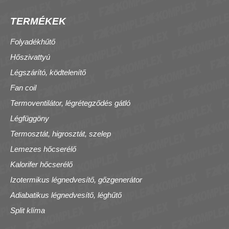
TERMÉKEK
Folyadékhűtő
Hőszivattyú
Légszárító, ködtelenítő
Fan coil
Termoventilátor, légrétegződés gátló
Légfüggöny
Termosztát, higrosztát, szelep
Lemezes hőcserélő
Kalorifer hőcserélő
Izotermikus légnedvesítő, gőzgenerátor
Adiabatikus légnedvesítő, léghűtő
Split klíma