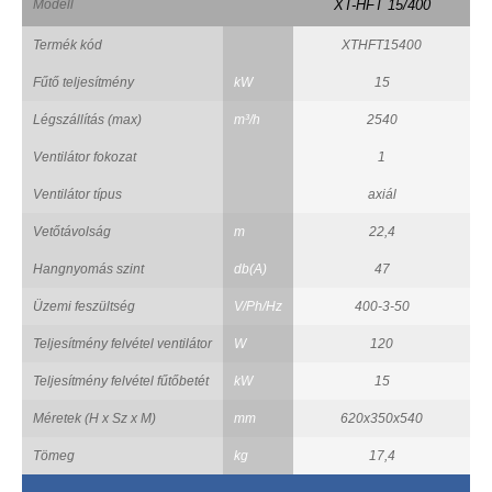
Modell
XT-HFT 15/400
Termék kód
XTHFT15400
Fűtő teljesítmény
kW
15
Légszállítás (max)
m³/h
2540
Ventilátor fokozat
1
Ventilátor típus
axiál
Vetőtávolság
m
22,4
Hangnyomás szint
db(A)
47
Üzemi feszültség
V/Ph/Hz
400-3-50
Teljesítmény felvétel ventilátor
W
120
Teljesítmény felvétel fűtőbetét
kW
15
Méretek (H x Sz x M)
mm
620x350x540
Tömeg
kg
17,4