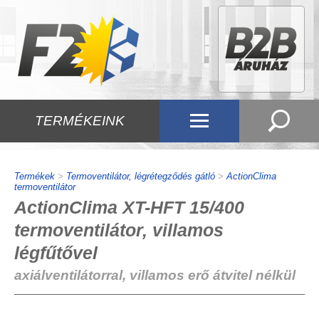
TERMÉKEINK
Termékek
>
Termoventilátor, légrétegződés gátló
>
ActionClima
termoventilátor
ActionClima XT-HFT 15/400
termoventilátor, villamos
légfűtővel
axiálventilátorral, villamos erő átvitel nélkül