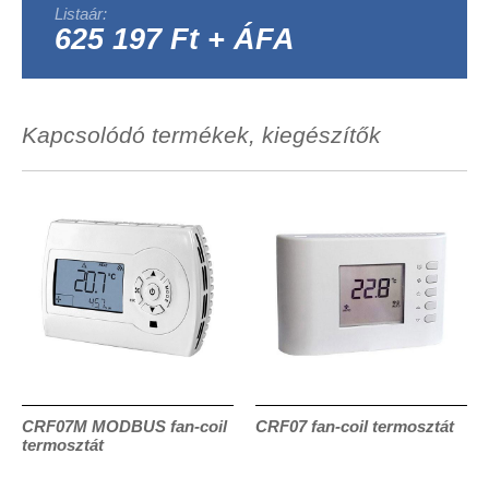
Listaár:
625 197 Ft + ÁFA
Kapcsolódó termékek, kiegészítők
CRF07M MODBUS fan-coil
CRF07 fan-coil termosztát
termosztát