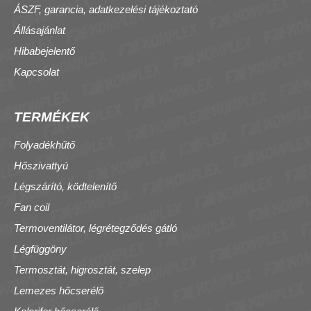
ÁSZF, garancia, adatkezelési tájékoztató
Állásajánlat
Hibabejelentő
Kapcsolat
TERMÉKEK
Folyadékhűtő
Hőszivattyú
Légszárító, ködtelenítő
Fan coil
Termoventilátor, légrétegződés gátló
Légfüggöny
Termosztát, higrosztát, szelep
Lemezes hőcserélő