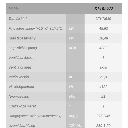
Modell
XT-HD 630
Termék kód
XTHD630
Fűtő teljesítmény (+15 °C, 85/75°C)
kW
48,63
Hűtő teljesítmény
kW
18,48
Légszállítás (max)
m³/h
4083
Ventilátor fokozat
3
Ventilátor típus
axiál
Vetőtávolság
m
21,9
Víz térfogatáram
l/h
4182
Nyomásesés
kPa
21
Csatlakozó méret
"
1
Hangnyomás szint (min/med/max)
db(A)
37/39/46
Üzemi feszültség
V/Ph/Hz
230-1-50