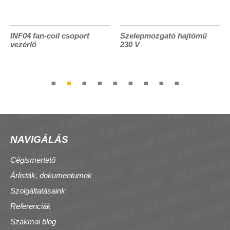
INF04 fan-coil csoport
Szelepmozgató hajtómű
vezérlő
230 V
NAVIGÁLÁS
Cégismertető
Árlisták, dokumentumok
Szolgáltatásaink
Referenciák
Szakmai blog