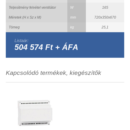
Teljesítmény felvétel ventilátor
W
165
Méretek (H x Sz x M)
mm
720x350x670
Tömeg
kg
25,1
Listaár:
504 574 Ft + ÁFA
Kapcsolódó termékek, kiegészítők