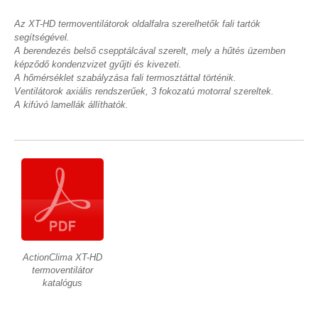
Az XT-HD termoventilátorok oldalfalra szerelhetők fali tartók
segítségével.
A berendezés belső csepptálcával szerelt, mely a hűtés üzemben
képződő kondenzvizet gyűjti és kivezeti.
A hőmérséklet szabályzása fali termosztáttal történik.
Ventilátorok axiális rendszerűek, 3 fokozatú motorral szereltek.
A kifúvó lamellák állíthatók.
ActionClima XT-HD
termoventilátor
katalógus