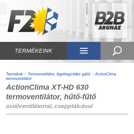
TERMÉKEINK
Termékek
>
Termoventilátor, légrétegződés gátló
>
ActionClima
termoventilátor
ActionClima XT-HD 630
termoventilátor, hűtő-fűtő
axiálventilátorral, csepptálcával