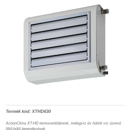
Termék kód: XTHD630
ActionClima XT-HD termoventilátorok, melegvíz és hűtött víz üzemű
fűtő-hűtő berendezések.