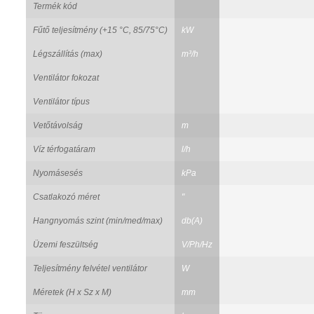
Termék kód
Fűtő teljesítmény (+15 °C, 85/75°C)
kW
Légszállítás (max)
m³/h
Ventilátor fokozat
Ventilátor típus
Vetőtávolság
m
Víz térfogatáram
l/h
Nyomásesés
kPa
Csatlakozó méret
"
Hangnyomás szint (min/med/max)
db(A)
Üzemi feszültség
V/Ph/Hz
Teljesítmény felvétel ventilátor
W
Méretek (H x Sz x M)
mm