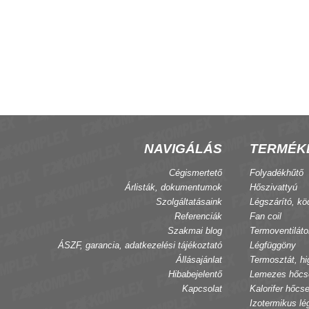
ODBUS fan-coil
1 utú nyit-zár szelep 1", kvs 4,5
t
NAVIGÁLÁS
TERMÉK
Cégismertető
Folyadékhűtő
Árlisták, dokumentumok
Hőszivattyú
Szolgáltatásaink
Légszárító, kö
Referenciák
Fan coil
Szakmai blog
Termoventiláto
ÁSZF, garancia, adatkezelési tájékoztató
Légfüggöny
Állásajánlat
Termosztát, hi
Hibabejelentő
Lemezes hőcs
Kapcsolat
Kalorifer hőcse
Izotermikus lé