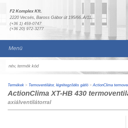
F2 Komplex Kft.
2220 Vecsés, Baross Gábor út 195/66. A/11.
(+36 1) 459-0747
(+36 20) 972-3277
Menü
Termékek
>
Termoventilátor, légrétegződés gátló
>
ActionClima termoven
ActionClima XT-HB 430 termoventilá
axiálventilátorral