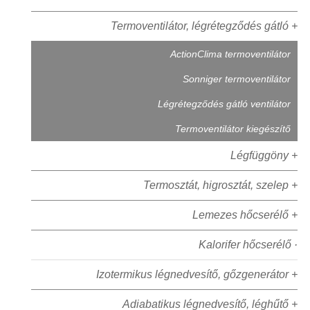
Termoventilátor, légrétegződés gátló +
ActionClima termoventilátor
Sonniger termoventilátor
Légrétegződés gátló ventilátor
Termoventilátor kiegészítő
Légfüggöny +
Termosztát, higrosztát, szelep +
Lemezes hőcserélő +
Kalorifer hőcserélő ·
Izotermikus légnedvesítő, gőzgenerátor +
Adiabatikus légnedvesítő, léghűtő +