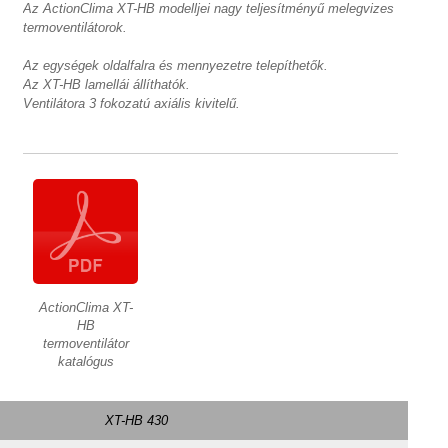
Az ActionClima XT-HB modelljei nagy teljesítményű melegvizes
termoventilátorok.
Az egységek oldalfalra és mennyezetre telepíthetők.
Az XT-HB lamellái állíthatók.
Ventilátora 3 fokozatú axiális kivitelű.
ActionClima XT-
HB
termoventilátor
katalógus
XT-HB 430