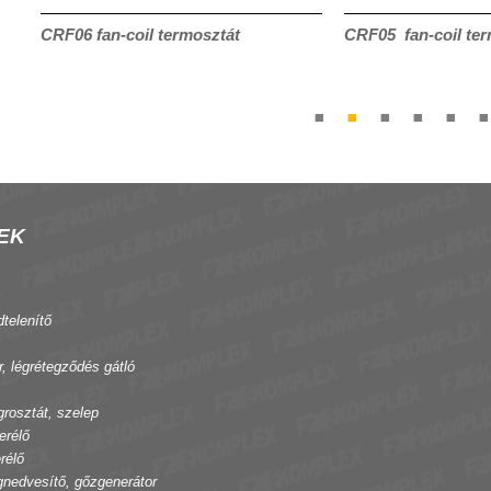
CRF06 fan-coil termosztát
CRF05 fan-coil ter
EK
dtelenítő
r, légrétegződés gátló
grosztát, szelep
erélő
rélő
gnedvesítő, gőzgenerátor