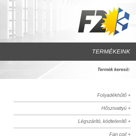
TERMÉKEINK
Termék kereső:
Folyadékhűtő +
Hőszivattyú +
Légszárító, ködtelenítő +
Fan coil +