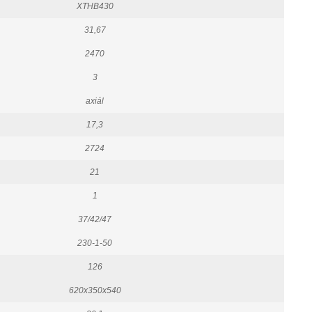
XTHB430
31,67
2470
3
axiál
17,3
2724
21
1
37/42/47
230-1-50
126
620x350x540