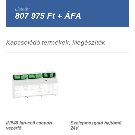
Listaár:
807 975 Ft + ÁFA
Kapcsolódó termékek, kiegészítők
INF48 fan-coil csoport
Szelepmozgató hajtómű
vezérlő
24V