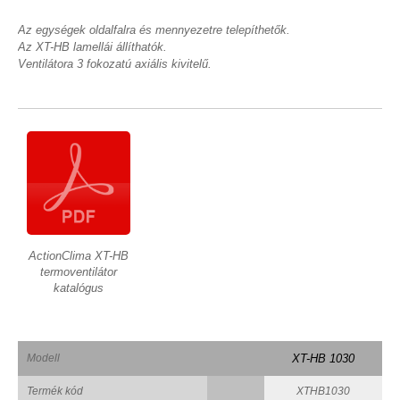
Az egységek oldalfalra és mennyezetre telepíthetők.
Az XT-HB lamellái állíthatók.
Ventilátora 3 fokozatú axiális kivitelű.
ActionClima XT-HB
termoventilátor
katalógus
Modell
XT-HB 1030
Termék kód
XTHB1030