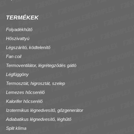
TERMÉKEK
Folyadékhűtő
Hőszivattyú
Légszárító, ködtelenítő
Fan coil
Termoventilátor, légrétegződés gátló
Légfüggöny
Termosztát, higrosztát, szelep
Lemezes hőcserélő
Kalorifer hőcserélő
Izotermikus légnedvesítő, gőzgenerátor
Adiabatikus légnedvesítő, léghűtő
Split klíma