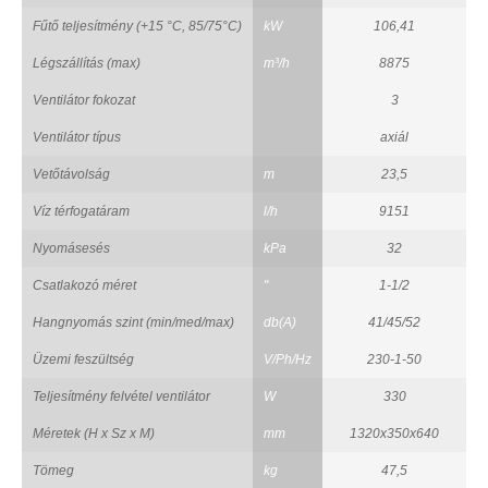
Fűtő teljesítmény (+15 °C, 85/75°C)
kW
106,41
Légszállítás (max)
m³/h
8875
Ventilátor fokozat
3
Ventilátor típus
axiál
Vetőtávolság
m
23,5
Víz térfogatáram
l/h
9151
Nyomásesés
kPa
32
Csatlakozó méret
"
1-1/2
Hangnyomás szint (min/med/max)
db(A)
41/45/52
Üzemi feszültség
V/Ph/Hz
230-1-50
Teljesítmény felvétel ventilátor
W
330
Méretek (H x Sz x M)
mm
1320x350x640
Tömeg
kg
47,5