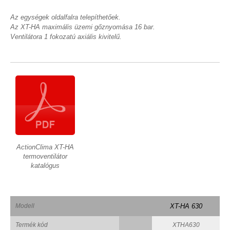
Az egységek oldalfalra telepíthetőek.
Az XT-HA maximális üzemi gőznyomása 16 bar.
Ventilátora 1 fokozatú axiális kivitelű.
ActionClima XT-HA
termoventilátor
katalógus
Modell
XT-HA 630
Termék kód
XTHA630