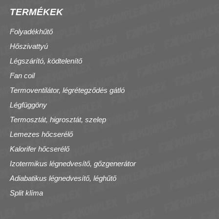
TERMÉKEK
Folyadékhűtő
Hőszivattyú
Légszárító, ködtelenítő
Fan coil
Termoventilátor, légrétegződés gátló
Légfüggöny
Termosztát, higrosztát, szelep
Lemezes hőcserélő
Kalorifer hőcserélő
Izotermikus légnedvesítő, gőzgenerátor
Adiabatikus légnedvesítő, léghűtő
Split klíma