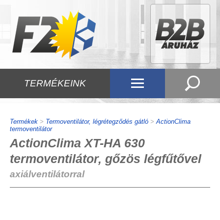
TERMÉKEINK
Termékek
>
Termoventilátor, légrétegződés gátló
>
ActionClima
termoventilátor
ActionClima XT-HA 630
termoventilátor, gőzös légfűtővel
axiálventilátorral