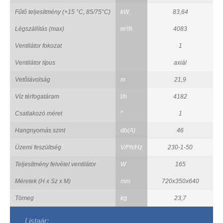
Fűtő teljesítmény (+15 °C, 85/75°C)
kW
83,64
Légszállítás (max)
m³/h
4083
Ventilátor fokozat
1
Ventilátor típus
axiál
Vetőtávolság
m
21,9
Víz térfogatáram
l/h
4182
Csatlakozó méret
"
1
Hangnyomás szint
db(A)
46
Üzemi feszültség
V/Ph/Hz
230-1-50
Teljesítmény felvétel ventilátor
W
165
Méretek (H x Sz x M)
mm
720x350x640
Tömeg
kg
23,7
Listaár: