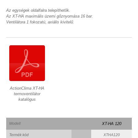
Az egységek oldalfalra telepíthetők.
Az XT-HA maximális üzemi gőznyomása 16 bar.
Ventilátora 1 fokozatú, axiális kivitelű.
ActionClima XT-HA
termoventilátor
katalógus
Modell
XT-HA 120
Termék kód
XTHA120