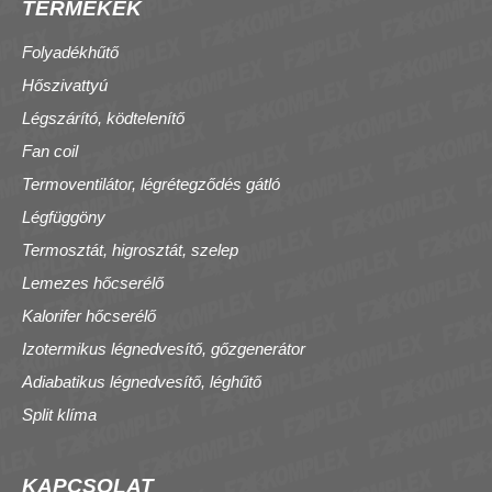
TERMÉKEK
Folyadékhűtő
Hőszivattyú
Légszárító, ködtelenítő
Fan coil
Termoventilátor, légrétegződés gátló
Légfüggöny
Termosztát, higrosztát, szelep
Lemezes hőcserélő
Kalorifer hőcserélő
Izotermikus légnedvesítő, gőzgenerátor
Adiabatikus légnedvesítő, léghűtő
Split klíma
KAPCSOLAT