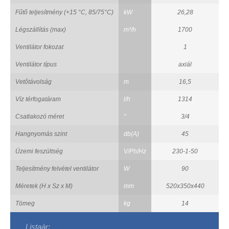
Fűtő teljesítmény (+15 °C, 85/75°C)
kW
26,28
Légszállítás (max)
m³/h
1700
Ventilátor fokozat
1
Ventilátor típus
axiál
Vetőtávolság
m
16,5
Víz térfogatáram
l/h
1314
Csatlakozó méret
"
3/4
Hangnyomás szint
db(A)
45
Üzemi feszültség
V/Ph/Hz
230-1-50
Teljesítmény felvétel ventilátor
W
90
Méretek (H x Sz x M)
mm
520x350x440
Tömeg
kg
14
Listaár: