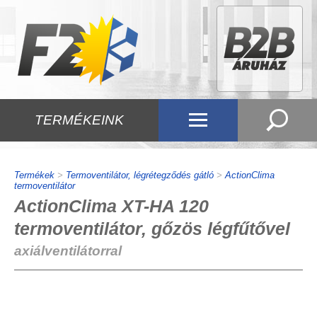
TERMÉKEINK
Termékek
>
Termoventilátor, légrétegződés gátló
>
ActionClima
termoventilátor
ActionClima XT-HA 120
termoventilátor, gőzös légfűtővel
axiálventilátorral