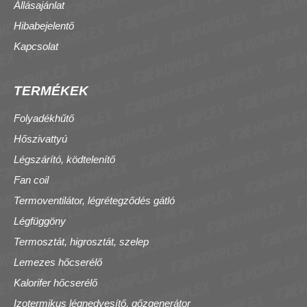
Állásajánlat
Hibabejelentő
Kapcsolat
TERMÉKEK
Folyadékhűtő
Hőszivattyú
Légszárító, ködtelenítő
Fan coil
Termoventilátor, légrétegződés gátló
Légfüggöny
Termosztát, higrosztát, szelep
Lemezes hőcserélő
Kalorifer hőcserélő
Izotermikus légnedvesítő, gőzgenerátor