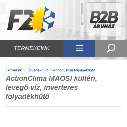
TERMÉKEINK
Termékek
>
Folyadékhűtő
>
ActionClima folyadékhűtő
ActionClima MAOSI kültéri,
levegő-víz, inverteres
folyadékhűtő