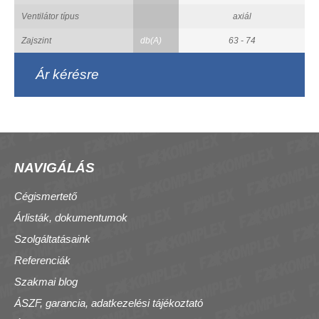
Ventilátor típus
axiál
Zajszint
db(A)
63 - 74
Ár kérésre
NAVIGÁLÁS
Cégismertető
Árlisták, dokumentumok
Szolgáltatásaink
Referenciák
Szakmai blog
ÁSZF, garancia, adatkezelési tájékoztató