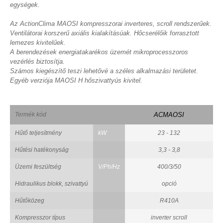
egységek.
Az ActionClima MAOSI kompresszorai inverteres, scroll rendszerűek.
Ventilátorai korszerű axiális kialakításúak. Hőcserélőik forrasztott
lemezes kivitelűek.
A berendezések energiatakarékos üzemét mikroprocesszoros
vezérlés biztosítja.
Számos kiegészítő teszi lehetővé a széles alkalmazási területet.
Egyéb verziója MAOSI H hőszivattyús kivitel.
Termék kód
ACMAOSI
Hűtő teljesítmény
kW
23 - 132
Hűtési hatékonyság
3,3 - 3,8
Üzemi feszültség
V/Ph/Hz
400/3/50
Hidraulikus blokk, szivattyú
opció
Hűtőközeg
R410A
Kompresszor típus
inverter scroll