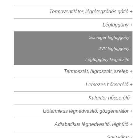
Termoventilátor, légrétegződés gátló +
Légfüggöny +
Sonniger légfüggöny
2VV légfüggöny
Légfüggöny kiegészítő
Termosztát, higrosztát, szelep +
Lemezes hőcserélő +
Kalorifer hőcserélő ·
Izotermikus légnedvesítő, gőzgenerátor +
Adiabatikus légnedvesítő, léghűtő +
Split klíma ·