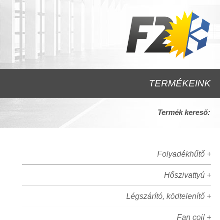
TERMÉKEINK
Termék kereső:
Folyadékhűtő +
Hőszivattyú +
Légszárító, ködtelenítő +
Fan coil +