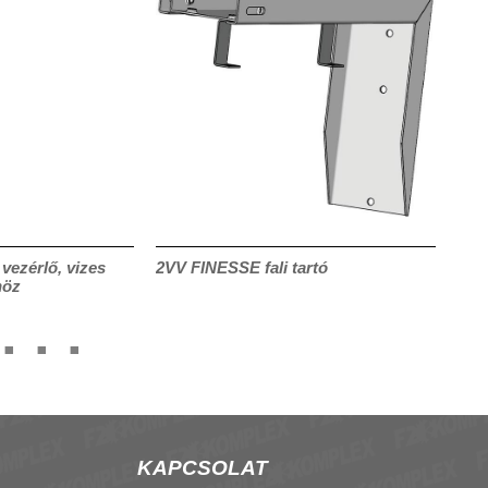
vezérlő, vizes
2VV FINESSE fali tartó
2VV
höz
KAPCSOLAT