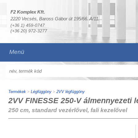
F2 Komplex Kft.
2220 Vecsés, Baross Gábor út 195/66. A/11.
(+36 1) 459-0747
(+36 20) 972-3277
Menü
Termékek
>
Légfüggöny
>
2VV légfüggöny
2VV FINESSE 250-V álmennyezeti lé
250 cm, standard vezérlővel, fali kezelővel