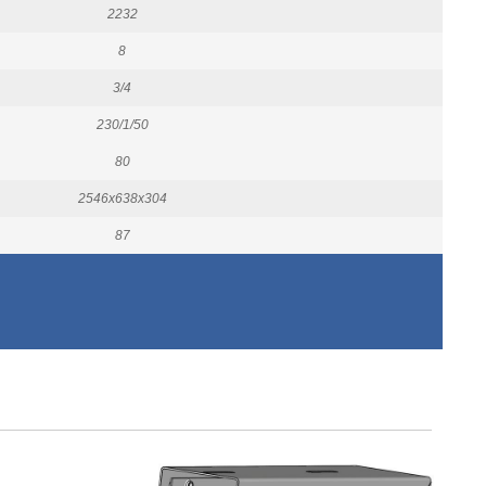
2232
8
3/4
230/1/50
80
2546x638x304
87