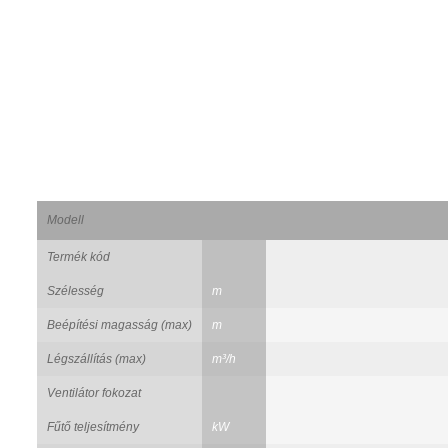
Modell
Termék kód
Szélesség
m
Beépítési magasság (max)
m
Légszállítás (max)
m³/h
Ventilátor fokozat
Fűtő teljesítmény
kW