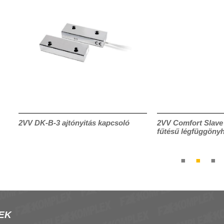
s
2VV DK-B-3 ajtónyitás kapcsoló
2VV Comfort Slave 
fűtésű légfüggöny
EK