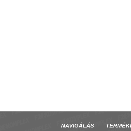
SSE mennyezeti tartó
2VV Prime vezérlő és kezelő, vize
fűtésű légfüggönyhöz
NAVIGÁLÁS
TERMÉK