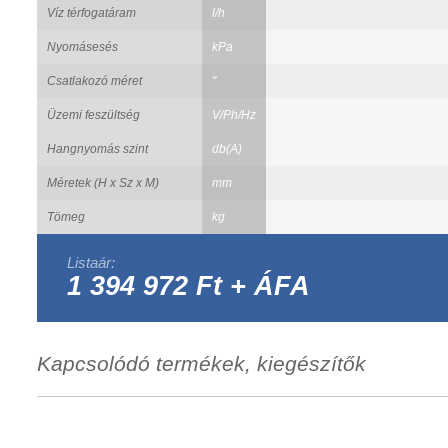
Víz térfogatáram
l/h
Nyomásesés
kPa
Csatlakozó méret
"
Üzemi feszültség
V/Ph/Hz
Hangnyomás szint
db(A)
Méretek (H x Sz x M)
mm
Tömeg
kg
Listaár:
1 394 972 Ft + ÁFA
Kapcsolódó termékek, kiegészítők