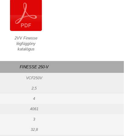
2VV Finesse
légfüggöny
katalógus
FINESSE 250-V
VCF250V
2,5
4
4061
3
32,8