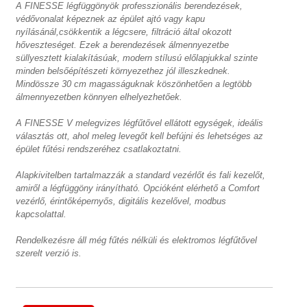
A FINESSE légfüggönyök professzionális berendezések,
védővonalat képeznek az épület ajtó vagy kapu
nyílásánál,csökkentik a légcsere, filtráció által okozott
hőveszteséget. Ezek a berendezések álmennyezetbe
süllyesztett kialakításúak, modern stílusú előlapjukkal szinte
minden belsőépítészeti környezethez jól illeszkednek.
Mindössze 30 cm magasságuknak köszönhetően a legtöbb
álmennyezetben könnyen elhelyezhetőek.
A FINESSE V melegvizes légfűtővel ellátott egységek, ideális
választás ott, ahol meleg levegőt kell befújni és lehetséges az
épület fűtési rendszeréhez csatlakoztatni.
Alapkivitelben tartalmazzák a standard vezérlőt és fali kezelőt,
amiről a légfüggöny irányítható. Opcióként elérhető a Comfort
vezérlő, érintőképernyős, digitális kezelővel, modbus
kapcsolattal.
Rendelkezésre áll még fűtés nélküli és elektromos légfűtővel
szerelt verzió is.