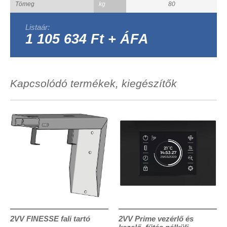
Tömeg
kg
80
Listaár:
1 105 634 Ft + ÁFA
Kapcsolódó termékek, kiegészítők
2VV FINESSE fali tartó
2VV Prime vezérlő és