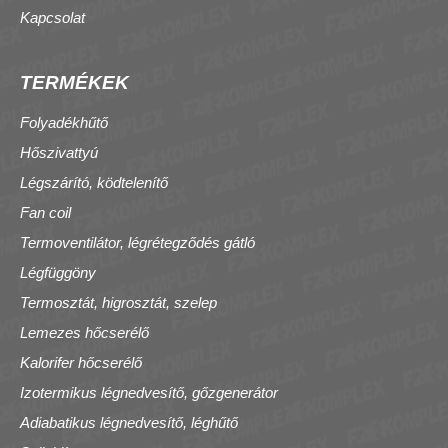
Kapcsolat
TERMÉKEK
Folyadékhűtő
Hőszivattyú
Légszárító, ködtelenítő
Fan coil
Termoventilátor, légrétegződés gátló
Légfüggöny
Termosztát, higrosztát, szelep
Lemezes hőcserélő
Kalorifer hőcserélő
Izotermikus légnedvesítő, gőzgenerátor
Adiabatikus légnedvesítő, léghűtő