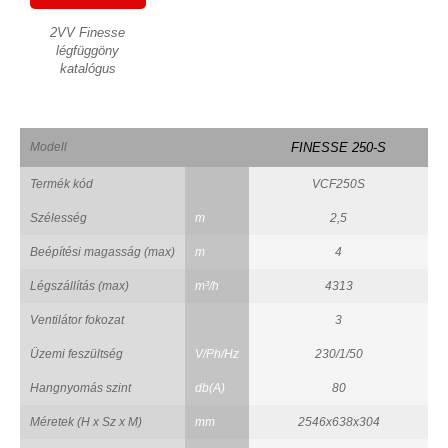
2VV Finesse
légfüggöny
katalógus
Modell
FINESSE 250-S
Termék kód
VCF250S
Szélesség
m
2,5
Beépítési magasság (max)
m
4
Légszállítás (max)
m³/h
4313
Ventilátor fokozat
3
Üzemi feszültség
V/Ph/Hz
230/1/50
Hangnyomás szint
db(A)
80
Méretek (H x Sz x M)
mm
2546x638x304