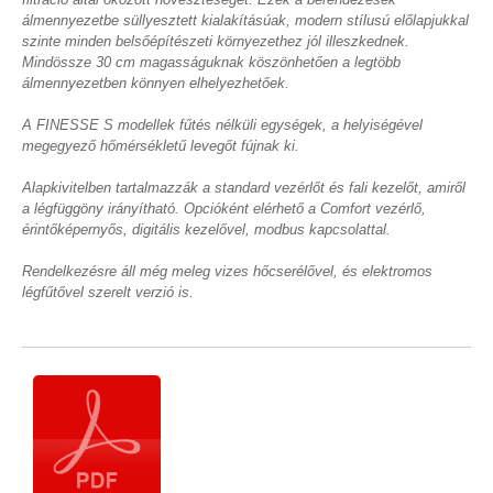
álmennyezetbe süllyesztett kialakításúak, modern stílusú előlapjukkal
szinte minden belsőépítészeti környezethez jól illeszkednek.
Mindössze 30 cm magasságuknak köszönhetően a legtöbb
álmennyezetben könnyen elhelyezhetőek.
A FINESSE S modellek fűtés nélküli egységek, a helyiségével
megegyező hőmérsékletű levegőt fújnak ki.
Alapkivitelben tartalmazzák a standard vezérlőt és fali kezelőt, amiről
a légfüggöny irányítható. Opcióként elérhető a Comfort vezérlő,
érintőképernyős, digitális kezelővel, modbus kapcsolattal.
Rendelkezésre áll még meleg vizes hőcserélővel, és elektromos
légfűtővel szerelt verzió is.