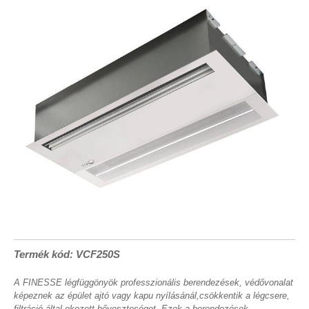
Termék kód: VCF250S
A FINESSE légfüggönyök professzionális berendezések, védővonalat
képeznek az épület ajtó vagy kapu nyílásánál,csökkentik a légcsere,
filtráció által okozott hőveszteséget. Ezek a berendezések