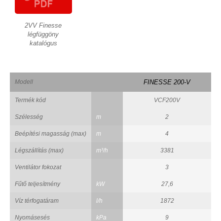
2VV Finesse
légfüggöny
katalógus
Modell
FINESSE 200-V
Termék kód
VCF200V
Szélesség
m
2
Beépítési magasság (max)
m
4
Légszállítás (max)
m³/h
3381
Ventilátor fokozat
3
Fűtő teljesítmény
kW
27,6
Víz térfogatáram
l/h
1872
Nyomásesés
kPa
9