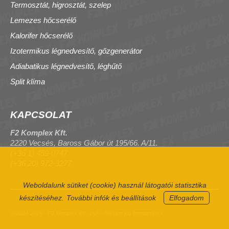
Termosztát, higrosztát, szelep
Lemezes hőcserélő
Kalorifer hőcserélő
Izotermikus légnedvesítő, gőzgenerátor
Adiabatikus légnedvesítő, léghűtő
Split klíma
KAPCSOLAT
F2 Komplex Kft.
2220 Vecsés, Baross Gábor út 195/66. A/11.
(+36 1) 459-0747
(+36 20) 972-3277
Weboldalunk sütiket (cookie) használ látogatói statisztika
készítéséhez.
További infók és beállítások
Elfogadom
@2004-2026 - F2 Komplex Kft., byF - Minden jog fenntartva!>