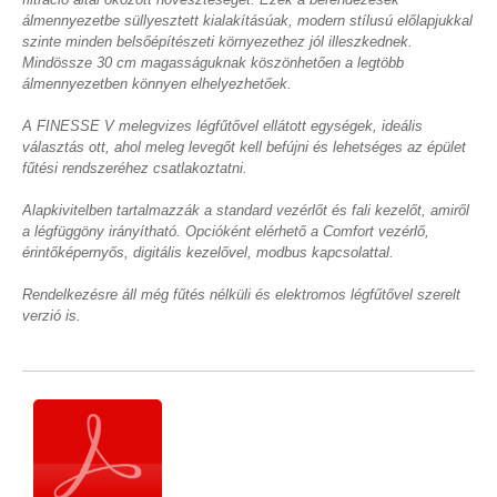
álmennyezetbe süllyesztett kialakításúak, modern stílusú előlapjukkal
szinte minden belsőépítészeti környezethez jól illeszkednek.
Mindössze 30 cm magasságuknak köszönhetően a legtöbb
álmennyezetben könnyen elhelyezhetőek.
A FINESSE V melegvizes légfűtővel ellátott egységek, ideális
választás ott, ahol meleg levegőt kell befújni és lehetséges az épület
fűtési rendszeréhez csatlakoztatni.
Alapkivitelben tartalmazzák a standard vezérlőt és fali kezelőt, amiről
a légfüggöny irányítható. Opcióként elérhető a Comfort vezérlő,
érintőképernyős, digitális kezelővel, modbus kapcsolattal.
Rendelkezésre áll még fűtés nélküli és elektromos légfűtővel szerelt
verzió is.