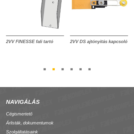
2VV FINESSE fali tartó
2VV DS ajtónyitás kapcsoló
NAVIGÁLÁS
Cégismertető
Árlisták, dokumentumok
Szolgáltatásaink