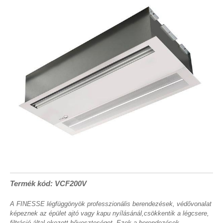
Termék kód: VCF200V
A FINESSE légfüggönyök professzionális berendezések, védővonalat
képeznek az épület ajtó vagy kapu nyílásánál,csökkentik a légcsere,
filtráció által okozott hőveszteséget. Ezek a berendezések