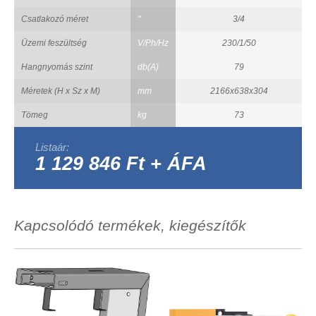
Csatlakozó méret
"
3/4
Üzemi feszültség
V/Ph/Hz
230/1/50
Hangnyomás szint
db(A)
79
Méretek (H x Sz x M)
mm
2166x638x304
Tömeg
kg
73
Listaár:
1 129 846 Ft + ÁFA
Kapcsolódó termékek, kiegészítők