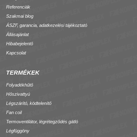
Referenciák
Szakmai blog
ÁSZF, garancia, adatkezelési tájékoztató
Állásajánlat
Hibabejelentő
Kapcsolat
TERMÉKEK
Folyadékhűtő
Hőszivattyú
Légszárító, ködtelenítő
Fan coil
Termoventilátor, légrétegződés gátló
Légfüggöny