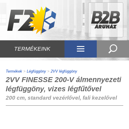
TERMÉKEINK
Termékek
>
Légfüggöny
>
2VV légfüggöny
2VV FINESSE 200-V álmennyezeti
légfüggöny, vizes légfűtővel
200 cm, standard vezérlővel, fali kezelővel