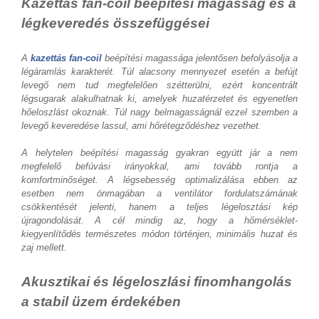
Kazettás fan-coil beépítési magasság és a
légkeveredés összefüggései
A
kazettás fan-coil
beépítési magassága jelentősen befolyásolja a
légáramlás karakterét. Túl alacsony mennyezet esetén a befújt
levegő nem tud megfelelően szétterülni, ezért koncentrált
légsugarak alakulhatnak ki, amelyek huzatérzetet és egyenetlen
hőeloszlást okoznak. Túl nagy belmagasságnál ezzel szemben a
levegő keveredése lassul, ami hőrétegződéshez vezethet.
A helytelen beépítési magasság gyakran együtt jár a nem
megfelelő befúvási irányokkal, ami tovább rontja a
komfortminőséget. A légsebesség optimalizálása ebben az
esetben nem önmagában a ventilátor fordulatszámának
csökkentését jelenti, hanem a teljes légelosztási kép
újragondolását. A cél mindig az, hogy a hőmérséklet-
kiegyenlítődés természetes módon történjen, minimális huzat és
zaj mellett.
Akusztikai és légeloszlási finomhangolás
a stabil üzem érdekében