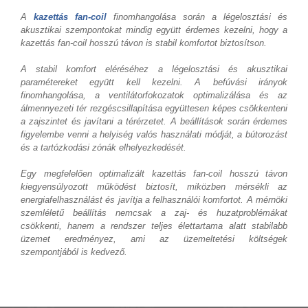
A
kazettás fan-coil
finomhangolása során a légelosztási és
akusztikai szempontokat mindig együtt érdemes kezelni, hogy a
kazettás fan-coil hosszú távon is stabil komfortot biztosítson.
A stabil komfort eléréséhez a légelosztási és akusztikai
paramétereket együtt kell kezelni. A befúvási irányok
finomhangolása, a ventilátorfokozatok optimalizálása és az
álmennyezeti tér rezgéscsillapítása együttesen képes csökkenteni
a zajszintet és javítani a térérzetet. A beállítások során érdemes
figyelembe venni a helyiség valós használati módját, a bútorozást
és a tartózkodási zónák elhelyezkedését.
Egy megfelelően optimalizált kazettás fan-coil hosszú távon
kiegyensúlyozott működést biztosít, miközben mérsékli az
energiafelhasználást és javítja a felhasználói komfortot. A mérnöki
szemléletű beállítás nemcsak a zaj- és huzatproblémákat
csökkenti, hanem a rendszer teljes élettartama alatt stabilabb
üzemet eredményez, ami az üzemeltetési költségek
szempontjából is kedvező.