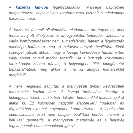
A
kazettás fan-coil
légeloszlásának minősége alapvetően
meghatározza, hogy milyen komfortérzetet biztosít a mindennapi
használat során.
A kazettás fan-coil alkalmazása elsősorban ott terjedt el, ahol
fontos a rejtett elhelyezés és az egyenletes térlefedés, azonban a
valós komfortminőséget nem a megjelenés, hanem a légeloszlás
minősége határozza meg. A befúvási irányok beállítása döntő
szerepet játszik abban, hogy a levegő keveredése huzatmentes
vagy éppen zavaró módon történik. Ha a légsugár közvetlenül
tartózkodási zónára irányul, a helyiségben ülők hidegérzetet
tapasztalhatnak még akkor is, ha az átlagos hőmérséklet
megfelelő.
A nem megfelelő irányítás a mennyezeti térben kedvezőtlen
turbulenciát hozhat létre. A levegő örvénylése lassítja a
hőkiegyenlítődést, miközben lokális hőmérséklet-különbségeket
alakít ki. Ez különösen nagyobb alapterületű irodákban és
tárgyalókban okozhat egyenetlen komfortérzetet. A légelosztás
optimalizálása ezért nem csupán beállítási kérdés, hanem a
befúvási geometria, a mennyezeti magasság és a helyiség
tagoltságának összehangolását igényli.