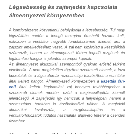
Légsebesség és zajterjedés kapcsolata
álmennyezeti környezetben
A komfortérzetet közvetlenül befolyásolja a légsebesség. Túl nagy
légszállítás esetén a levegő mozgása érezhető huzatot kelt,
miközben a ventilátor nagyobb fordulatszámon üzemel, ami a
zajszint emelkedéséhez vezet. A zaj nem kizárólag a készülékből
származik, hanem az álmennyezeti térben terjedő rezgések és
légáramlási hangok is jelentős szerepet kapnak.
Az álmennyezet akusztikai szempontból gyakran erősítő térként
viselkedik. A nem megfelelően rögzített szerkezeti elemek, a laza
burkolatok és a légcsatornák rezonanciája felerősítheti a ventilátor
által keltett hangot. Álmennyezeti környezetben a
kazettás fan-
coil
által keltett légáramlási zaj könnyen továbbterjedhet a
szerkezeti elemek mentén, ezért a rezgéscsillapítás kiemelt
jelentőségű. A zajterjedés így nemcsak a helyiségben, hanem a
szomszédos terekben is érzékelhetővé válhat. A megfelelő
akusztikai leválasztás, a rezgéscsillapítás és a
ventilátorfokozatok tudatos használata alapvető feltétel a csendes
üzemhez.