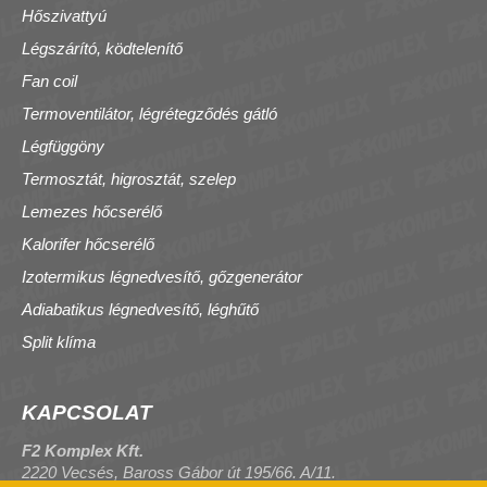
Hőszivattyú
Légszárító, ködtelenítő
Fan coil
Termoventilátor, légrétegződés gátló
Légfüggöny
Termosztát, higrosztát, szelep
Lemezes hőcserélő
Kalorifer hőcserélő
Izotermikus légnedvesítő, gőzgenerátor
Adiabatikus légnedvesítő, léghűtő
Split klíma
KAPCSOLAT
F2 Komplex Kft.
2220 Vecsés, Baross Gábor út 195/66. A/11.