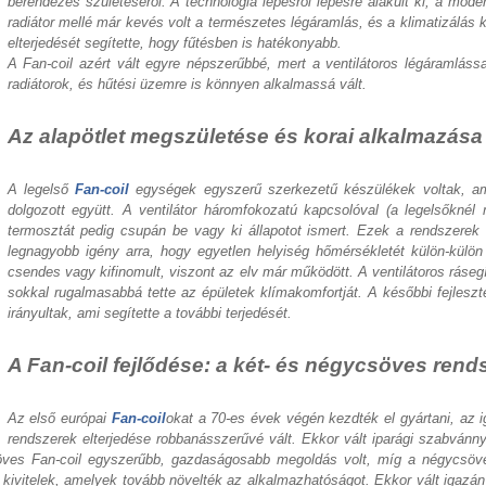
berendezés születéséről. A technológia lépésről lépésre alakult ki, a mo
radiátor mellé már kevés volt a természetes légáramlás, és a klimatizálás 
elterjedését segítette, hogy fűtésben is hatékonyabb.
A Fan-coil azért vált egyre népszerűbbé, mert a ventilátoros légáramláss
radiátorok, és hűtési üzemre is könnyen alkalmassá vált.
Az alapötlet megszületése és korai alkalmazása
A legelső
Fan-coil
egységek egyszerű szerkezetű készülékek voltak, ame
dolgozott együtt. A ventilátor háromfokozatú kapcsolóval (a legelsők
termosztát pedig csupán be vagy ki állapotot ismert. Ezek a rendszerek e
legnagyobb igény arra, hogy egyetlen helyiség hőmérsékletét külön-külön
csendes vagy kifinomult, viszont az elv már működött. A ventilátoros ráseg
sokkal rugalmasabbá tette az épületek klímakomfortját. A későbbi fejlesz
irányultak, ami segítette a további terjedését.
A Fan-coil fejlődése: a két- és négycsöves ren
Az első európai
Fan-coil
okat a 70-es évek végén kezdték el gyártani, az i
rendszerek elterjedése robbanásszerűvé vált. Ekkor vált iparági szabvánn
söves Fan-coil egyszerűbb, gazdaságosabb megoldás volt, míg a négycsöve
ivitelek, amelyek tovább növelték az alkalmazhatóságot. Ekkor vált igazán s