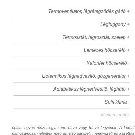
Termoventilátor, légrétegződés gátló +
Légfüggöny +
Termosztát, higrosztát, szelep +
Lemezes hőcserélő +
Kalorifer hőcserélő ·
Izotermikus légnedvesítő, gőzgenerátor +
Adiabatikus légnedvesítő, léghűtő +
Split klíma ·
Minden termék
épület egyes részei egyszerre fűtve vagy hűtve legyenek. A kétc
párhuzamosan jelentek meg az első parapet, mennyezeti és kazettás k