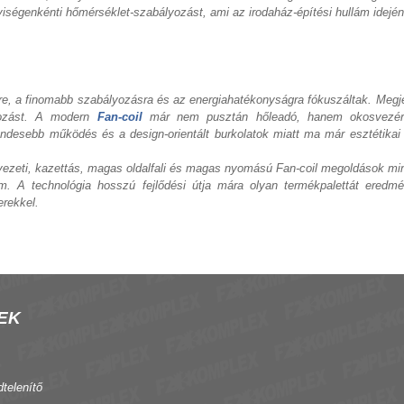
yiségenkénti hőmérséklet-szabályozást, ami az irodaház-építési hullám idején
re, a finomabb szabályozásra és az energiahatékonyságra fókuszáltak. Megje
lyozást. A modern
Fan-coil
már nem pusztán hőleadó, hanem okosvezérléss
desebb működés és a design-orientált burkolatok miatt ma már esztétikai sz
nnyezeti, kazettás, magas oldalfali és magas nyomású Fan-coil megoldások mi
 A technológia hosszú fejlődési útja mára olyan termékpalettát eredmé
erekkel.
EK
dtelenítő