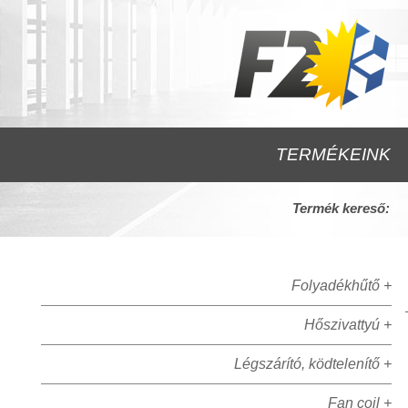
TERMÉKEINK
Termék kereső:
Folyadékhűtő +
Hőszivattyú +
Légszárító, ködtelenítő +
Fan coil +