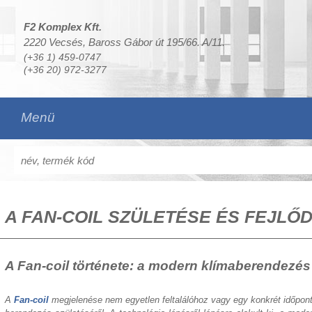
F2 Komplex Kft.
2220 Vecsés, Baross Gábor út 195/66. A/11.
(+36 1) 459-0747
(+36 20) 972-3277
Menü
A FAN-COIL SZÜLETÉSE ÉS FEJLŐ
A Fan-coil története: a modern klímaberendezés
A
Fan-coil
megjelenése nem egyetlen feltalálóhoz vagy egy konkrét időponth