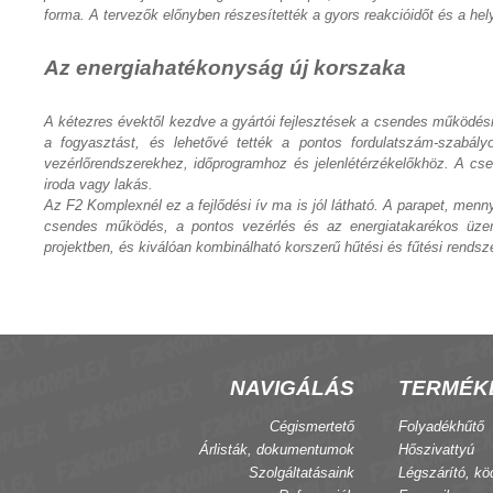
forma. A tervezők előnyben részesítették a gyors reakcióidőt és a hel
Az energiahatékonyság új korszaka
A kétezres évektől kezdve a gyártói fejlesztések a csendes működés
a fogyasztást, és lehetővé tették a pontos fordulatszám-szabá
vezérlőrendszerekhez, időprogramhoz és jelenlétérzékelőkhöz. A csen
iroda vagy lakás.
Az F2 Komplexnél ez a fejlődési ív ma is jól látható. A parapet, me
csendes működés, a pontos vezérlés és az energiatakarékos üzem.
projektben, és kiválóan kombinálható korszerű hűtési és fűtési rendsz
NAVIGÁLÁS
TERMÉK
Cégismertető
Folyadékhűtő
Árlisták, dokumentumok
Hőszivattyú
Szolgáltatásaink
Légszárító, kö