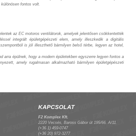
 különösen fontos volt.
lentek az EC motoros ventilátorok, amelyek jelentősen csökkentették
el integrált épületgépészeti elem, amely illeszkedik a digitális
empontból is jól illeszthető bármilyen belső térbe, legyen az hotel,
nd arra épülnek, hogy a modern épületekben egyszerre legyen fontos a
nyezett, amely rugalmasan alkalmazható bármilyen épületgépészeti
KAPCSOLAT
F2 Komplex Kft.
2220 Vecsés, Baross Gábor út 195/66. A/11.
(+36 1) 459-0747
(+36 20) 972-3277