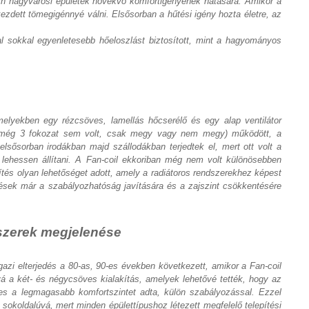
dern nagyvárosi épületek növekvő komfortigényének hatására. Amikor a
kezdett tömegigénnyé válni. Elsősorban a hűtési igény hozta életre, az
al sokkal egyenletesebb hőeloszlást biztosított, mint a hagyományos
lyekben egy rézcsöves, lamellás hőcserélő és egy alap ventilátor
nél még 3 fokozat sem volt, csak megy vagy nem megy) működött, a
lsősorban irodákban majd szállodákban terjedtek el, mert ott volt a
 lehessen állítani. A Fan-coil ekkoriban még nem volt különösebben
ítés olyan lehetőséget adott, amely a radiátoros rendszerekhez képest
tések már a szabályozhatóság javítására és a zajszint csökkentésére
dszerek megjelenése
gazi elterjedés a 80-as, 90-es években következett, amikor a Fan-coil
yá a két- és négycsöves kialakítás, amelyek lehetővé tették, hogy az
s a legmagasabb komfortszintet adta, külön szabályozással. Ezzel
okoldalúvá, mert minden épülettípushoz létezett megfelelő telepítési