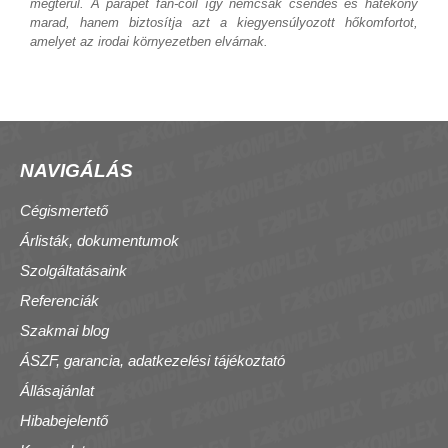
megtérül. A parapet fan-coil így nemcsak csendes és hatékony
marad, hanem biztosítja azt a kiegyensúlyozott hőkomfortot,
amelyet az irodai környezetben elvárnak.
NAVIGÁLÁS
Cégismertető
Árlisták, dokumentumok
Szolgáltatásaink
Referenciák
Szakmai blog
ÁSZF, garancia, adatkezelési tájékoztató
Állásajánlat
Hibabejelentő