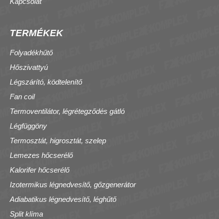
Kapcsolat
TERMÉKEK
Folyadékhűtő
Hőszivattyú
Légszárító, ködtelenítő
Fan coil
Termoventilátor, légrétegződés gátló
Légfüggöny
Termosztát, higrosztát, szelep
Lemezes hőcserélő
Kalorifer hőcserélő
Izotermikus légnedvesítő, gőzgenerátor
Adiabatikus légnedvesítő, léghűtő
Split klíma