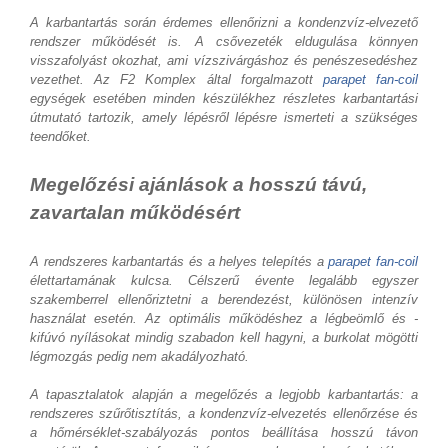
A karbantartás során érdemes ellenőrizni a kondenzvíz-elvezető
rendszer működését is. A csővezeték eldugulása könnyen
visszafolyást okozhat, ami vízszivárgáshoz és penészesedéshez
vezethet. Az F2 Komplex által forgalmazott
parapet fan-coil
egységek esetében minden készülékhez részletes karbantartási
útmutató tartozik, amely lépésről lépésre ismerteti a szükséges
teendőket.
Megelőzési ajánlások a hosszú távú,
zavartalan működésért
A rendszeres karbantartás és a helyes telepítés a
parapet fan-coil
élettartamának kulcsa. Célszerű évente legalább egyszer
szakemberrel ellenőriztetni a berendezést, különösen intenzív
használat esetén. Az optimális működéshez a légbeömlő és -
kifúvó nyílásokat mindig szabadon kell hagyni, a burkolat mögötti
légmozgás pedig nem akadályozható.
A tapasztalatok alapján a megelőzés a legjobb karbantartás: a
rendszeres szűrőtisztítás, a kondenzvíz-elvezetés ellenőrzése és
a hőmérséklet-szabályozás pontos beállítása hosszú távon