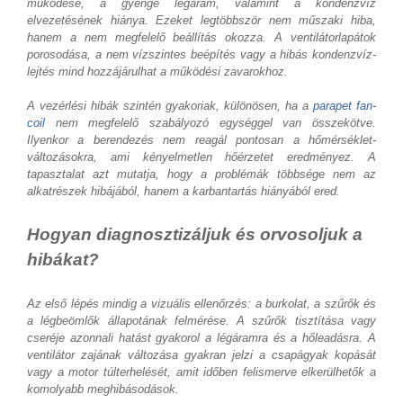
működése, a gyenge légáram, valamint a kondenzvíz
elvezetésének hiánya. Ezeket legtöbbször nem műszaki hiba,
hanem a nem megfelelő beállítás okozza. A ventilátorlapátok
porosodása, a nem vízszintes beépítés vagy a hibás kondenzvíz-
lejtés mind hozzájárulhat a működési zavarokhoz.
A vezérlési hibák szintén gyakoriak, különösen, ha a
parapet fan-
coil
nem megfelelő szabályozó egységgel van összekötve.
Ilyenkor a berendezés nem reagál pontosan a hőmérséklet-
változásokra, ami kényelmetlen hőérzetet eredményez. A
tapasztalat azt mutatja, hogy a problémák többsége nem az
alkatrészek hibájából, hanem a karbantartás hiányából ered.
Hogyan diagnosztizáljuk és orvosoljuk a
hibákat?
Az első lépés mindig a vizuális ellenőrzés: a burkolat, a szűrők és
a légbeömlők állapotának felmérése. A szűrők tisztítása vagy
cseréje azonnali hatást gyakorol a légáramra és a hőleadásra. A
ventilátor zajának változása gyakran jelzi a csapágyak kopását
vagy a motor túlterhelését, amit időben felismerve elkerülhetők a
komolyabb meghibásodások.