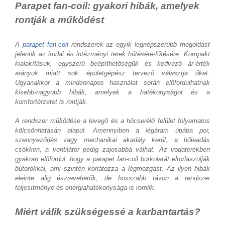
Parapet fan-coil: gyakori hibák, amelyek
rontják a működést
A
parapet fan-coil
rendszerek az egyik legnépszerűbb megoldást
jelentik az irodai és intézményi terek hűtésére-fűtésére. Kompakt
kialakításuk, egyszerű beépíthetőségük és kedvező ár-érték
arányuk miatt sok épületgépész tervező választja őket.
Ugyanakkor a mindennapos használat során előfordulhatnak
kisebb-nagyobb hibák, amelyek a hatékonyságot és a
komfortérzetet is rontják.
A rendszer működése a levegő és a hőcserélő felület folyamatos
kölcsönhatásán alapul. Amennyiben a légáram útjába por,
szennyeződés vagy mechanikai akadály kerül, a hőleadás
csökken, a ventilátor pedig zajosabbá válhat. Az irodaterekben
gyakran előfordul, hogy a parapet fan-coil burkolatát eltorlaszolják
bútorokkal, ami szintén korlátozza a légmozgást. Az ilyen hibák
eleinte alig észrevehetők, de hosszabb távon a rendszer
teljesítménye és energiahatékonysága is romlik.
Miért válik szükségessé a karbantartás?