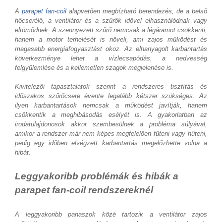
A
parapet fan-coil
alapvetően megbízható berendezés, de a belső
hőcserélő, a ventilátor és a szűrők idővel elhasználódnak vagy
eltömődnek. A szennyezett szűrő nemcsak a légáramot csökkenti,
hanem a motor terhelését is növeli, ami zajos működést és
magasabb energiafogyasztást okoz. Az elhanyagolt karbantartás
következménye lehet a vízlecsapódás, a nedvesség
felgyülemlése és a kellemetlen szagok megjelenése is.
Kivitelezői tapasztalatok szerint a rendszeres tisztítás és
időszakos szűrőcsere évente legalább kétszer szükséges. Az
ilyen karbantartások nemcsak a működést javítják, hanem
csökkentik a meghibásodás esélyét is. A gyakorlatban az
irodatulajdonosok akkor szembesülnek a probléma súlyával,
amikor a rendszer már nem képes megfelelően fűteni vagy hűteni,
pedig egy időben elvégzett karbantartás megelőzhette volna a
hibát.
Leggyakoribb problémák és hibák a
parapet fan-coil rendszereknél
A leggyakoribb panaszok közé tartozik a ventilátor zajos