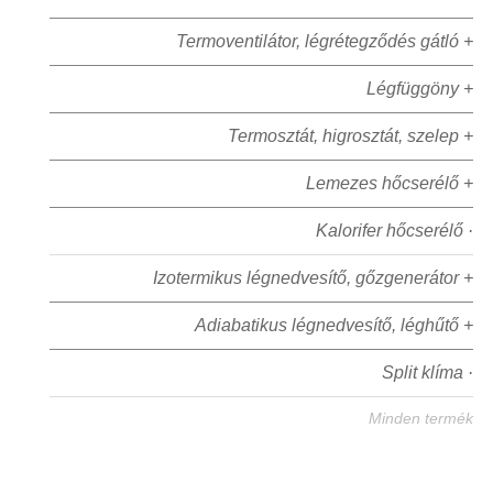
Termoventilátor, légrétegződés gátló +
Légfüggöny +
Termosztát, higrosztát, szelep +
Lemezes hőcserélő +
Kalorifer hőcserélő ·
Izotermikus légnedvesítő, gőzgenerátor +
Adiabatikus légnedvesítő, léghűtő +
Split klíma ·
Minden termék