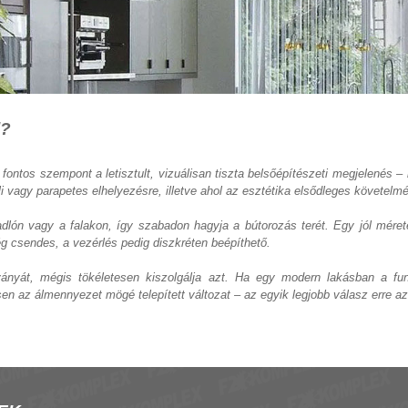
l?
fontos szempont a letisztult, vizuálisan tiszta belsőépítészeti megjelenés –
i vagy parapetes elhelyezésre, illetve ahol az esztétika elsődleges követelm
dlón vagy a falakon, így szabadon hagyja a bútorozás terét. Egy jól mérete
ég csendes, a vezérlés pedig diszkréten beépíthető.
tványát, mégis tökéletesen kiszolgálja azt. Ha egy modern lakásban a fun
en az álmennyezet mögé telepített változat – az egyik legjobb válasz erre az