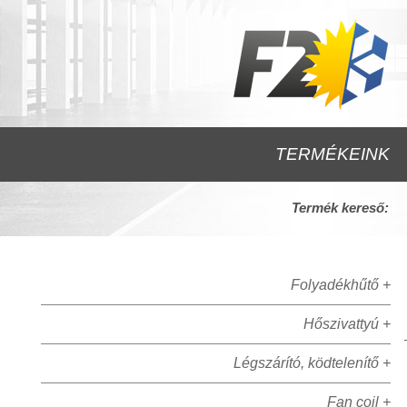
TERMÉKEINK
Termék kereső:
Folyadékhűtő +
Hőszivattyú +
Légszárító, ködtelenítő +
Fan coil +