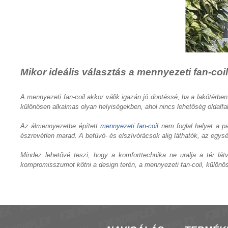
Mikor ideális választás a mennyezeti fan-coi
A mennyezeti fan-coil akkor válik igazán jó döntéssé, ha a lakótérben 
különösen alkalmas olyan helyiségekben, ahol nincs lehetőség oldalfal
Az álmennyezetbe épített
mennyezeti fan-coil
nem foglal helyet a pa
észrevétlen marad. A befúvó- és elszívórácsok alig láthatók, az egys
Mindez lehetővé teszi, hogy a komforttechnika ne uralja a tér lá
kompromisszumot kötni a design terén, a mennyezeti fan-coil, különös