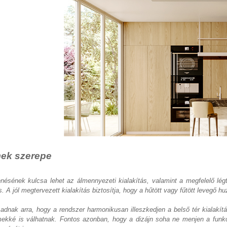
mek szerepe
nésének kulcsa lehet az álmennyezeti kialakítás, valamint a megfelelő l
 A jól megtervezett kialakítás biztosítja, hogy a hűtött vagy fűtött levegő hu
 adnak arra, hogy a rendszer harmonikusan illeszkedjen a belső tér kialakít
lemekké is válhatnak. Fontos azonban, hogy a dizájn soha ne menjen a funk