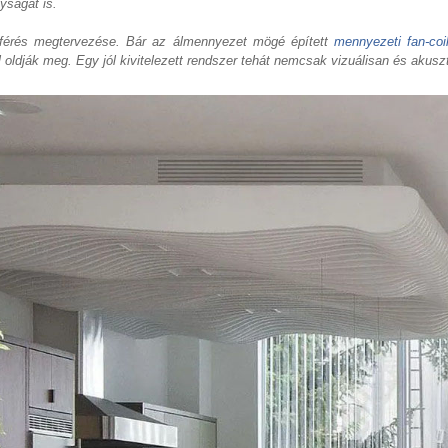
yságát is.
áférés megtervezése. Bár az álmennyezet mögé épített
mennyezeti fan-coi
l oldják meg. Egy jól kivitelezett rendszer tehát nemcsak vizuálisan és akuszt