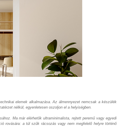
égtechnikai elemek alkalmazása. Az álmennyezet nemcsak a készülék
zatérzet nélkül, egyenletesen oszoljon el a helyiségben.
ásához. Ma már elérhetők ultraminimalista, rejtett peremű vagy egyedi
ció rovására: a túl szűk rácsozás vagy nem megfelelő helyre történő