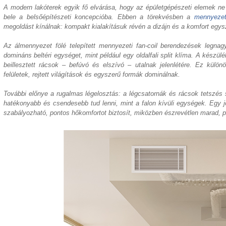
A modern lakóterek egyik fő elvárása, hogy az épületgépészeti elemek ne r
bele a belsőépítészeti koncepcióba. Ebben a törekvésben a
mennyezeti
megoldást kínálnak: kompakt kialakításuk révén a dizájn és a komfort egys
Az álmennyezet fölé telepített mennyezeti fan-coil berendezések legna
domináns beltéri egységet, mint például egy oldalfali split klíma. A készül
beillesztett rácsok – befúvó és elszívó – utalnak jelenlétére. Ez külön
felületek, rejtett világítások és egyszerű formák dominálnak.
További előnye a rugalmas légelosztás: a légcsatornák és rácsok tetszés sz
hatékonyabb és csendesebb tud lenni, mint a falon kívüli egységek. Egy j
szabályozható, pontos hőkomfortot biztosít, miközben észrevétlen marad, 