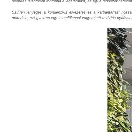
beépítés jelentősen ronthatja a légáramlást, és így a rendszer hatékon
Szintén lényeges a kondenzvíz elvezetés és a karbantartási hozz
maradnia, ezt gyakran egy szerelőlappal vagy rejtett revíziós nyílássa