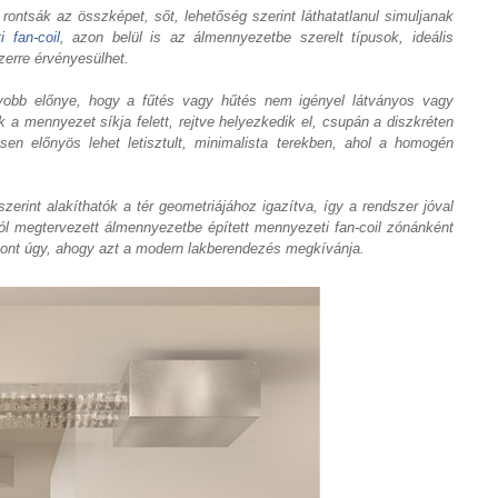
ontsák az összképet, sőt, lehetőség szerint láthatatlanul simuljanak
 fan-coil
, azon belül is az álmennyezetbe szerelt típusok, ideális
zerre érvényesülhet.
gyobb előnye, hogy a fűtés vagy hűtés nem igényel látványos vagy
ék a mennyezet síkja felett, rejtve helyezkedik el, csupán a diszkréten
ösen előnyös lehet letisztult, minimalista terekben, ahol a homogén
erint alakíthatók a tér geometriájához igazítva, így a rendszer jóval
ól megtervezett álmennyezetbe épített mennyezeti fan-coil zónánként
pont úgy, ahogy azt a modern lakberendezés megkívánja.