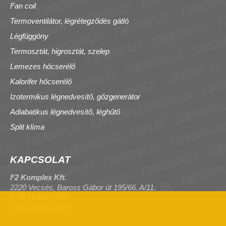
Fan coil
Termoventilátor, légrétegződés gátló
Légfüggöny
Termosztát, higrosztát, szelep
Lemezes hőcserélő
Kalorifer hőcserélő
Izotermikus légnedvesítő, gőzgenerátor
Adiabatikus légnedvesítő, léghűtő
Split klíma
KAPCSOLAT
F2 Komplex Kft.
2220 Vecsés, Baross Gábor út 195/66. A/11.
(+36 1) 459-0747
(+36 20) 972-3277