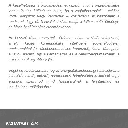
A kezelhetőség is kulcskérdés: egyszerű, intuitív kezelőfelületre
van szükség, különösen akkor, ha a végfelhasználók – például
irodai dolgozók vagy vendégek – közvetlenül is használják a
rendszert. Egy túl bonyolult felület rontja a felhasználói élményt,
és hibás beállításokat eredményezhet.
Ha hosszú távra tervezünk, érdemes olyan vezérlőt választani,
amely képes kommunikálni intelligens épületfelügyeleti
rendszerekkel (pl. Modbusprotokollon keresztül), illetve támogatja
a távoli elérést. Így a karbantartás és a rendszeroptimalizálás is
sokkal hatékonyabbá válik.
Végül ne feledkezzünk meg az energiatakarékossági funkciókról: a
jelenlétérzékelő, időzítő, automatikus hőmérséklet-kalibráció vagy
éjszakai üzemmód mind hozzájárulnak a fenntartható és
gazdaságos működéshez.
NAVIGÁLÁS