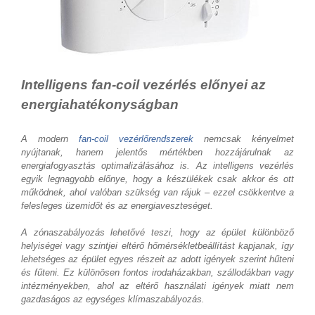
Intelligens fan-coil vezérlés előnyei az
energiahatékonyságban
A modern
fan-coil vezérlőrendszerek
nemcsak kényelmet
nyújtanak, hanem jelentős mértékben hozzájárulnak az
energiafogyasztás optimalizálásához is. Az intelligens vezérlés
egyik legnagyobb előnye, hogy a készülékek csak akkor és ott
működnek, ahol valóban szükség van rájuk – ezzel csökkentve a
felesleges üzemidőt és az energiaveszteséget.
A zónaszabályozás lehetővé teszi, hogy az épület különböző
helyiségei vagy szintjei eltérő hőmérsékletbeállítást kapjanak, így
lehetséges az épület egyes részeit az adott igények szerint hűteni
és fűteni. Ez különösen fontos irodaházakban, szállodákban vagy
intézményekben, ahol az eltérő használati igények miatt nem
gazdaságos az egységes klímaszabályozás.