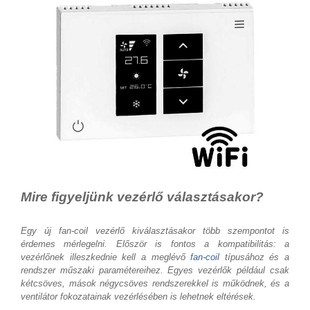
Mire figyeljünk vezérlő választásakor?
Egy új fan-coil vezérlő kiválasztásakor több szempontot is
érdemes mérlegelni. Először is fontos a kompatibilitás: a
vezérlőnek illeszkednie kell a meglévő
fan-coil
típusához és a
rendszer műszaki paramétereihez. Egyes vezérlők például csak
kétcsöves, mások négycsöves rendszerekkel is működnek, és a
ventilátor fokozatainak vezérlésében is lehetnek eltérések.