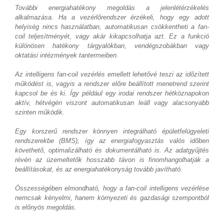
További energiahatékony megoldás a jelenlétérzékelés
alkalmazása. Ha a vezérlőrendszer érzékeli, hogy egy adott
helyiség nincs használatban, automatikusan csökkentheti a fan-
coil teljesítményét, vagy akár kikapcsolhatja azt. Ez a funkció
különösen hatékony tárgyalókban, vendégszobákban vagy
oktatási intézmények tantermeiben.
Az intelligens fan-coil vezérlés emellett lehetővé teszi az időzített
működést is, vagyis a rendszer előre beállított menetrend szerint
kapcsol be és ki. Így például egy irodai rendszer hétköznapokon
aktív, hétvégén viszont automatikusan leáll vagy alacsonyabb
szinten működik.
Egy korszerű rendszer könnyen integrálható épületfelügyeleti
rendszerekbe (BMS), így az energiafogyasztás valós időben
követhető, optimalizálható és dokumentálható is. Az adatgyűjtés
révén az üzemeltetők hosszabb távon is finomhangolhatják a
beállításokat, és az energiahatékonyság tovább javítható.
Összességében elmondható, hogy a fan-coil intelligens vezérlése
nemcsak kényelmi, hanem környezeti és gazdasági szempontból
is előnyös megoldás.