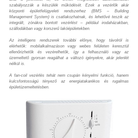
szabályozzák a készülék működését. Ezek a vezérlők akár
központi épületfelügyeleti rendszerhez (BMS – Building
Management System) is csatlakozhatnak, és lehetővé teszik az
integrált, zónákra bontott vezérlést – például irodaházakban,
szállodákban vagy korszerű lakóépületekben.
Az intelligens rendszerek további előnye, hogy távolról is
elérhetők: mobilalkalmazáson vagy webes felületen keresztül
ellenőrizhetők és vezérelhetők, így a felhasználó vagy az
üzemeltető gyorsan reagálhat a változó igényekre, akár jelenlét
nélkül is.
A fan-coil vezérlés tehát nem csupán kényelmi funkció, hanem
kulcsfontosságú tényező az energiatakarékos és rugalmas
épületüzemeltetésben.