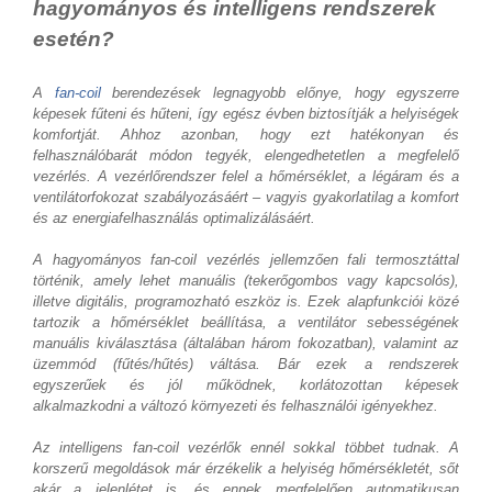
hagyományos és intelligens rendszerek
esetén?
A
fan-coil
berendezések legnagyobb előnye, hogy egyszerre
képesek fűteni és hűteni, így egész évben biztosítják a helyiségek
komfortját. Ahhoz azonban, hogy ezt hatékonyan és
felhasználóbarát módon tegyék, elengedhetetlen a megfelelő
vezérlés. A vezérlőrendszer felel a hőmérséklet, a légáram és a
ventilátorfokozat szabályozásáért – vagyis gyakorlatilag a komfort
és az energiafelhasználás optimalizálásáért.
A hagyományos fan-coil vezérlés jellemzően fali termosztáttal
történik, amely lehet manuális (tekerőgombos vagy kapcsolós),
illetve digitális, programozható eszköz is. Ezek alapfunkciói közé
tartozik a hőmérséklet beállítása, a ventilátor sebességének
manuális kiválasztása (általában három fokozatban), valamint az
üzemmód (fűtés/hűtés) váltása. Bár ezek a rendszerek
egyszerűek és jól működnek, korlátozottan képesek
alkalmazkodni a változó környezeti és felhasználói igényekhez.
Az intelligens fan-coil vezérlők ennél sokkal többet tudnak. A
korszerű megoldások már érzékelik a helyiség hőmérsékletét, sőt
akár a jelenlétet is, és ennek megfelelően automatikusan