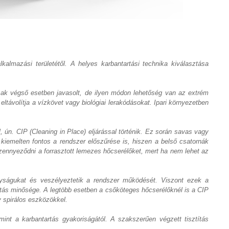
almazási területétől. A helyes karbantartási technika kiválasztása
csak végső esetben javasolt, de ilyen módon lehetőség van az extrém
távolítja a vízkövet vagy biológiai lerakódásokat. Ipari környezetben
ún. CIP (Cleaning in Place) eljárással történik. Ez során savas vagy
 kiemelten fontos a rendszer előszűrése is, hiszen a belső csatornák
zennyeződni a forrasztott lemezes hőcserélőket, mert ha nem lehet az
ságukat és veszélyeztetik a rendszer működését. Viszont ezek a
rtás minősége. A legtöbb esetben a csőköteges hőcserélőknél is a CIP
y spirálos eszközökkel.
mint a karbantartás gyakoriságától. A szakszerűen végzett tisztítás