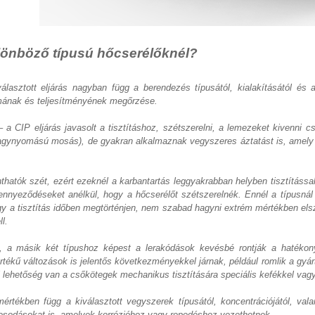
lönböző típusú hőcserélőknél?
ztott eljárás nagyban függ a berendezés típusától, kialakításától és alk
amának és teljesítményének megőrzése.
a CIP eljárás javasolt a tisztításhoz, szétszerelni, a lemezeket kivenni 
nagynyomású mosás), de gyakran alkalmaznak vegyszeres áztatást is, amely el
tók szét, ezért ezeknél a karbantartás leggyakrabban helyben tisztítással, 
zennyeződéseket anélkül, hogy a hőcserélőt szétszerelnék. Ennél a típusnál
y a tisztítás időben megtörténjen, nem szabad hagyni extrém mértékben els
l.
a másik két típushoz képest a lerakódások kevésbé rontják a hatékony
tékű változások is jelentős következményekkel járnak, például romlik a gyá
 lehetőség van a csőkötegek mechanikus tisztítására speciális kefékkel vag
rtékben függ a kiválasztott vegyszerek típusától, koncentrációjától, vala
osodásokat is, amelyek korrózióhoz vagy repedéshez vezethetnek.