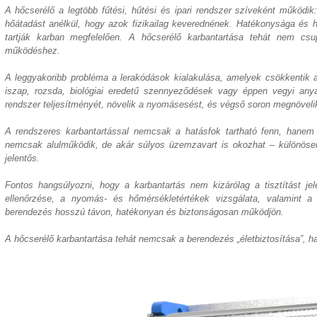
A hőcserélő a legtöbb fűtési, hűtési és ipari rendszer szíveként működi
hőátadást anélkül, hogy azok fizikailag keverednének. Hatékonysága és
tartják karban megfelelően. A hőcserélő karbantartása tehát nem csu
működéshez.
A leggyakoribb probléma a lerakódások kialakulása, amelyek csökkentik a
iszap, rozsda, biológiai eredetű szennyeződések vagy éppen vegyi anya
rendszer teljesítményét, növelik a nyomásesést, és végső soron megnöveli
A rendszeres karbantartással nemcsak a hatásfok tartható fenn, hanem 
nemcsak alulműködik, de akár súlyos üzemzavart is okozhat – különösen 
jelentős.
Fontos hangsúlyozni, hogy a karbantartás nem kizárólag a tisztítást jel
ellenőrzése, a nyomás- és hőmérsékletértékek vizsgálata, valamint a
berendezés hosszú távon, hatékonyan és biztonságosan működjön.
A hőcserélő karbantartása tehát nemcsak a berendezés „életbiztosítása”,