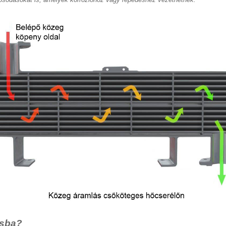
ásba?