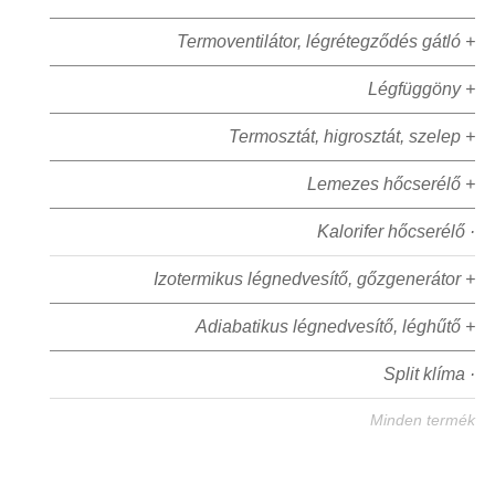
Termoventilátor, légrétegződés gátló +
Légfüggöny +
Termosztát, higrosztát, szelep +
Lemezes hőcserélő +
Kalorifer hőcserélő ·
Izotermikus légnedvesítő, gőzgenerátor +
Adiabatikus légnedvesítő, léghűtő +
Split klíma ·
Minden termék