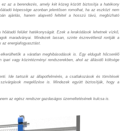
k: ez az a berendezés, amely két közeg között biztosítja a hatékony
 hőátadó képessége azonban jelentősen romolhat, ha az eszközt nem
pán ajánlás, hanem alapvető feltétel a hosszú távú, megbízható
 hőátadó felület hatékonyságát. Ezek a lerakódások lehetnek vízkő,
gok maradványai. Mindezek lassan, szinte észrevétlenül rontják a
k az energiafogyasztást.
elkerülhetők a váratlan meghibásodások is. Egy eldugult hőcserélő
ipari vagy közintézményi rendszerekben, ahol az állásidő költsége
enti. Ide tartozik az állapotfelmérés, a csatlakozások és tömítések
 szivárgások megelőzése is. Mindezek együtt biztosítják, hogy a
 hanem az egész rendszer gazdaságos üzemeltetésének kulcsa is.