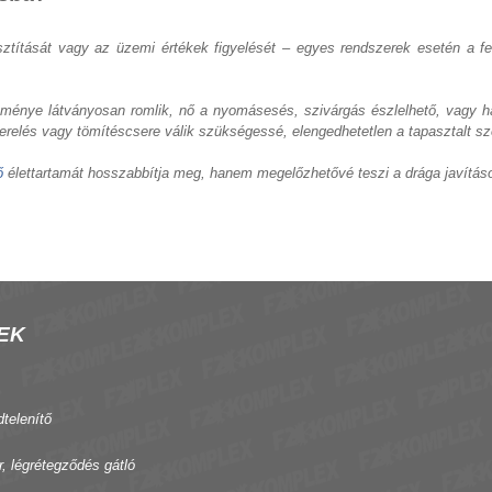
isztítását vagy az üzemi értékek figyelését – egyes rendszerek esetén a fe
ménye látványosan romlik, nő a nyomásesés, szivárgás észlelhető, vagy ha
zerelés vagy tömítéscsere válik szükségessé, elengedhetetlen a tapasztalt 
ő
élettartamát hosszabbítja meg, hanem megelőzhetővé teszi a drága javítások
EK
dtelenítő
r, légrétegződés gátló