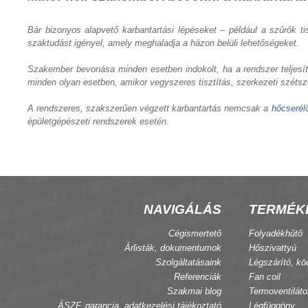
Bár bizonyos alapvető karbantartási lépéseket – például a szűrők t
szaktudást igényel, amely meghaladja a házon belüli lehetőségeket.
Szakember bevonása minden esetben indokolt, ha a rendszer teljesít
minden olyan esetben, amikor vegyszeres tisztítás, szerkezeti széts
A rendszeres, szakszerűen végzett karbantartás nemcsak a
hőcserél
épületgépészeti rendszerek esetén.
NAVIGÁLÁS
TERMÉK
Cégismertető
Folyadékhűtő
Árlisták, dokumentumok
Hőszivattyú
Szolgáltatásaink
Légszárító, kö
Referenciák
Fan coil
Szakmai blog
Termoventiláto
ÁSZF, garancia, adatkezelési tájékoztató
Légfüggöny