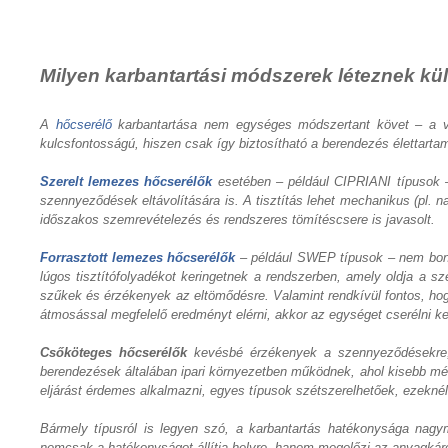
Milyen karbantartási módszerek léteznek kü
A
hőcserélő
karbantartása nem egységes módszertant követ – a válas
kulcsfontosságú, hiszen csak így biztosítható a berendezés élettart
Szerelt lemezes hőcserélők
esetében – például CIPRIANI típusok – 
szennyeződések eltávolítására is. A tisztítás lehet mechanikus (pl. 
időszakos szemrevételezés és rendszeres tömítéscsere is javasolt.
Forrasztott lemezes hőcserélők
– például SWEP típusok – nem bontha
lúgos tisztítófolyadékot keringetnek a rendszerben, amely oldja a s
szűkek és érzékenyek az eltömődésre. Valamint rendkívül fontos, hog
átmosással megfelelő eredményt elérni, akkor az egységet cserélni kel
Csőköteges hőcserélők
kevésbé érzékenyek a szennyeződésekre, 
berendezések általában ipari környezetben működnek, ahol kisebb mér
eljárást érdemes alkalmazni, egyes típusok szétszerelhetőek, ezeknél
Bármely típusról is legyen szó, a karbantartás hatékonysága nagymé
nemcsak a hatékonyságot állítja helyre, hanem megelőzi az anyagkár