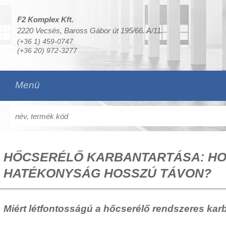
F2 Komplex Kft.
2220 Vecsés, Baross Gábor út 195/66. A/11.
(+36 1) 459-0747
(+36 20) 972-3277
Menü
HŐCSERÉLŐ KARBANTARTÁSA: HO
HATÉKONYSÁG HOSSZÚ TÁVON?
Miért létfontosságú a hőcserélő rendszeres kar