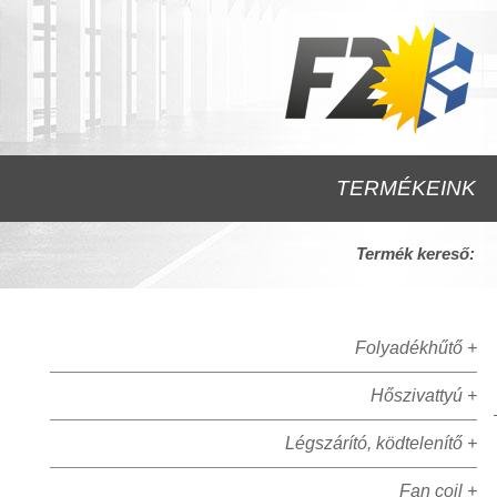
TERMÉKEINK
Termék kereső:
Folyadékhűtő +
Hőszivattyú +
Légszárító, ködtelenítő +
Fan coil +