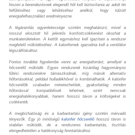
hiszen a berendezésnek elegendő hőt kell biztosítania az adott tér
felfűtéséhez vagy lehűtéséhez anélkül, hogy túlzott
energiafelhasználást eredményezne.
A légáramlás egyenletessége szintén meghatározó, mivel a
rosszul elosztott hő jelentős komfortcsökkenést okozhat a
munkaterületeken. A kettőt egymáshoz kell igazítani a rendszer
megfelelő működéséhez. A kalorifernek igazodnia kell a ventilátor
légszállításához.
Fontos továbbá figyelembe venni az energiaforrást, amellyel a
hőcserélő működik. Egyes rendszerek kizárólag hagyományos
fűtési rendszerekre támaszkodnak, míg mások alternatív
hőforrásokkal, például hulladékhővel is kombinálhatók. A kalorifer
hőcserélők szabadon méretezhetőek, gyakorlatilag minden
hőforrással kompatibilisek lehetnek, ezért nemcsak
energiahatékonyabbak, hanem hosszú távon a költségeket is
csökkentik.
A megbízhatóság és a karbantartási igény szintén mérvadó
tényezők. Egy jó minőségű
kalorifer hőcserélő
hosszú távon is
stabilan működik, de a rendszeres karbantartás, tisztítás
elengedhetetlen a hatékonyság fenntartásához.