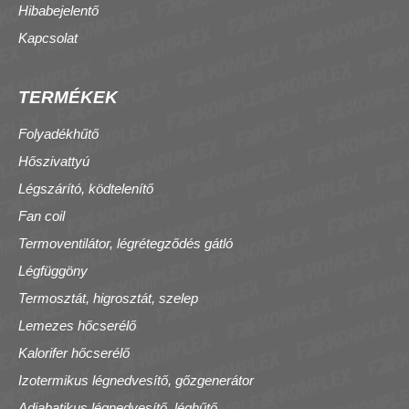
Hibabejelentő
Kapcsolat
TERMÉKEK
Folyadékhűtő
Hőszivattyú
Légszárító, ködtelenítő
Fan coil
Termoventilátor, légrétegződés gátló
Légfüggöny
Termosztát, higrosztát, szelep
Lemezes hőcserélő
Kalorifer hőcserélő
Izotermikus légnedvesítő, gőzgenerátor
Adiabatikus légnedvesítő, léghűtő