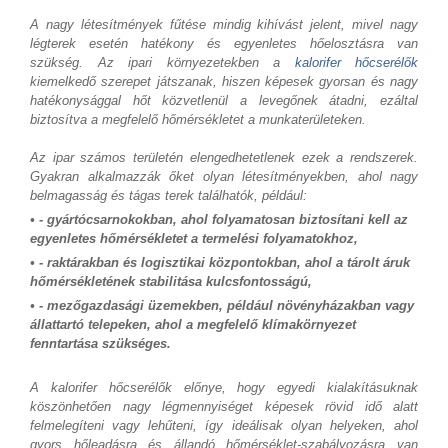
A nagy létesítmények fűtése mindig kihívást jelent, mivel nagy
légterek esetén hatékony és egyenletes hőelosztásra van
szükség. Az ipari környezetekben a
kalorifer hőcserélők
kiemelkedő szerepet játszanak, hiszen képesek gyorsan és nagy
hatékonysággal hőt közvetlenül a levegőnek átadni, ezáltal
biztosítva a megfelelő hőmérsékletet a munkaterületeken.
Az ipar számos területén elengedhetetlenek ezek a rendszerek.
Gyakran alkalmazzák őket olyan létesítményekben, ahol nagy
belmagasság és tágas terek találhatók, például:
• - gyártócsarnokokban, ahol folyamatosan biztosítani kell az
egyenletes hőmérsékletet a termelési folyamatokhoz,
• - raktárakban és logisztikai központokban, ahol a tárolt áruk
hőmérsékletének stabilitása kulcsfontosságú,
• - mezőgazdasági üzemekben, például növényházakban vagy
állattartó telepeken, ahol a megfelelő klímakörnyezet
fenntartása szükséges.
A kalorifer hőcserélők előnye, hogy egyedi kialakításuknak
köszönhetően nagy légmennyiséget képesek rövid idő alatt
felmelegíteni vagy lehűteni, így ideálisak olyan helyeken, ahol
gyors hőleadásra és állandó hőmérséklet-szabályozásra van