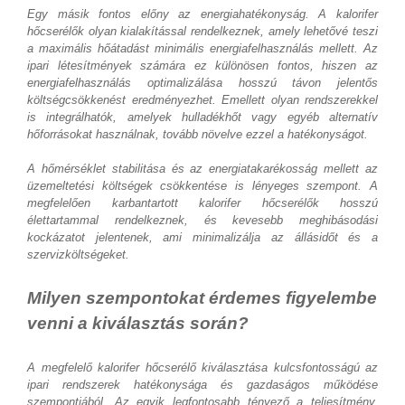
Egy másik fontos előny az energiahatékonyság. A kalorifer
hőcserélők olyan kialakítással rendelkeznek, amely lehetővé teszi
a maximális hőátadást minimális energiafelhasználás mellett. Az
ipari létesítmények számára ez különösen fontos, hiszen az
energiafelhasználás optimalizálása hosszú távon jelentős
költségcsökkenést eredményezhet. Emellett olyan rendszerekkel
is integrálhatók, amelyek hulladékhőt vagy egyéb alternatív
hőforrásokat használnak, tovább növelve ezzel a hatékonyságot.
A hőmérséklet stabilitása és az energiatakarékosság mellett az
üzemeltetési költségek csökkentése is lényeges szempont. A
megfelelően karbantartott kalorifer hőcserélők hosszú
élettartammal rendelkeznek, és kevesebb meghibásodási
kockázatot jelentenek, ami minimalizálja az állásidőt és a
szervizköltségeket.
Milyen szempontokat érdemes figyelembe
venni a kiválasztás során?
A megfelelő kalorifer hőcserélő kiválasztása kulcsfontosságú az
ipari rendszerek hatékonysága és gazdaságos működése
szempontjából. Az egyik legfontosabb tényező a teljesítmény,