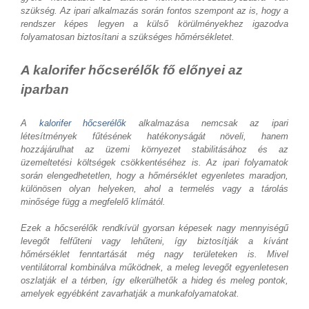
szükség. Az ipari alkalmazás során fontos szempont az is, hogy a
rendszer képes legyen a külső körülményekhez igazodva
folyamatosan biztosítani a szükséges hőmérsékletet.
A kalorifer hőcserélők fő előnyei az
iparban
A
kalorifer hőcserélők
alkalmazása nemcsak az ipari
létesítmények fűtésének hatékonyságát növeli, hanem
hozzájárulhat az üzemi környezet stabilitásához és az
üzemeltetési költségek csökkentéséhez is. Az ipari folyamatok
során elengedhetetlen, hogy a hőmérséklet egyenletes maradjon,
különösen olyan helyeken, ahol a termelés vagy a tárolás
minősége függ a megfelelő klímától.
Ezek a hőcserélők rendkívül gyorsan képesek nagy mennyiségű
levegőt felfűteni vagy lehűteni, így biztosítják a kívánt
hőmérséklet fenntartását még nagy területeken is. Mivel
ventilátorral kombinálva működnek, a meleg levegőt egyenletesen
oszlatják el a térben, így elkerülhetők a hideg és meleg pontok,
amelyek egyébként zavarhatják a munkafolyamatokat.