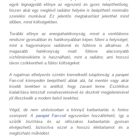
egyik legnagyobb előnye az egyszerű és gyors telepíthetőség,
hiszen akár egy meglévő radiátor helyére is beépíthető minimális
szerelési munkával. Ez jelentős megtakarítást jelenthet mind
időben, mind költségekben.
További előnye az energiahatékonyság, mivel a ventilátoros
rendszer gyorsabban és hatékonyabban képes fűteni a helyiséget,
mint a hagyományos radiátorok és hűtésre is alkalmas. A
magasabb hatékonyság miatt fűtésre alacsonyabb
vízhőmérsékletre is használható, mint a radiátor, ami hosszú
távon csökkentheti a fűtési költségeket.
A rugalmas elhelyezés szintén kiemelkedő tulajdonság: a parapet
Fan-coil könnyedén beépíthető ablak alá, fal mentén vagy akár
kisebb terekben is anélkül, hogy zavaró lenne. Esztétikus
kialakítása letisztult vonalvezetésével és diszkrét megjelenésével
jól illeszkedik a modern belső terekhez.
Végül, de nem utolsósorban a könnyű karbantartás is fontos
szempont. A
parapet Fan-coil
egyszerűen hozzáférhető, így a
szűrők tisztítása és az időszakos karbantartás gyorsan
elvégezhető, biztosítva ezzel a hosszú élettartamot és a
megbízható működést.