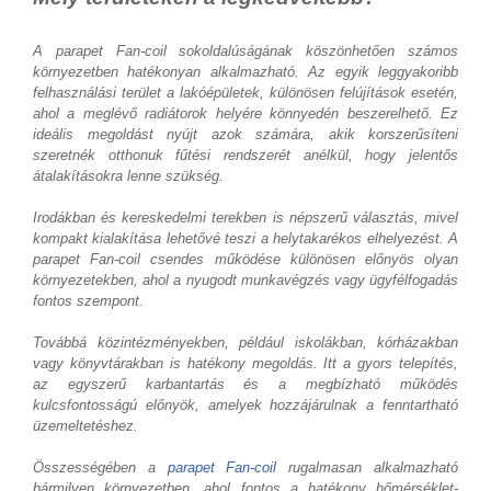
A parapet Fan-coil sokoldalúságának köszönhetően számos
környezetben hatékonyan alkalmazható. Az egyik leggyakoribb
felhasználási terület a lakóépületek, különösen felújítások esetén,
ahol a meglévő radiátorok helyére könnyedén beszerelhető. Ez
ideális megoldást nyújt azok számára, akik korszerűsíteni
szeretnék otthonuk fűtési rendszerét anélkül, hogy jelentős
átalakításokra lenne szükség.
Irodákban és kereskedelmi terekben is népszerű választás, mivel
kompakt kialakítása lehetővé teszi a helytakarékos elhelyezést. A
parapet Fan-coil csendes működése különösen előnyös olyan
környezetekben, ahol a nyugodt munkavégzés vagy ügyfélfogadás
fontos szempont.
Továbbá közintézményekben, például iskolákban, kórházakban
vagy könyvtárakban is hatékony megoldás. Itt a gyors telepítés,
az egyszerű karbantartás és a megbízható működés
kulcsfontosságú előnyök, amelyek hozzájárulnak a fenntartható
üzemeltetéshez.
Összességében a
parapet Fan-coil
rugalmasan alkalmazható
bármilyen környezetben, ahol fontos a hatékony hőmérséklet-