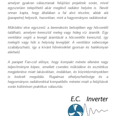
amelyet gyakran választanak felújítási projektek során, mivel
egyszerűen telepíthető akár meglévő radiátor helyére is. Nevét
onnan kapta, hogy általában a fal alsó részére, ablak alá
(parapetre) helyezik, hasonlóan, mint a hagyományos radiátorokat.
Működési elve egyszerű: a berendezés belsejében egy hőcserélő
található, amelyen keresztül meleg vagy hideg víz áramlik. Egy
ventilátor segíti a levegő áramlását a hőcserélőn keresztül, így
melegíti vagy hűti a helyiség levegőjét. A ventilátor sebessége
szabályozható, így a kívánt hőmérséklet gyorsan és hatékonyan
elérhető.
A parapet Fan-coil előnye, hogy kompakt mérete ellenére nagy
teljesítményre képes, emellett csendes működése és esztétikus
megjelenése miatt lakásokban, irodákban, és közintézményekben
is kedvelt megoldás. Rugalmas elhelyezhetősége és a
hagyományos radiátorokkal kompatibilis méretei miatt a felújítások
során különösen praktikus választás.