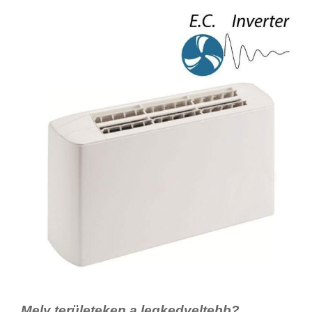
Mely területeken a legkedveltebb?