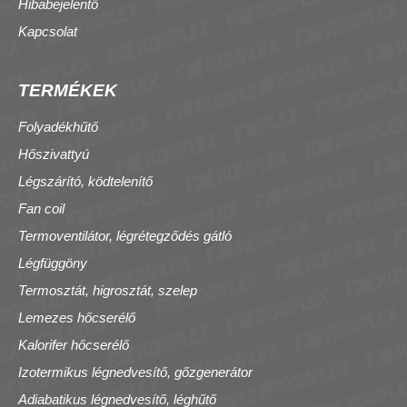
Hibabejelentő
Kapcsolat
TERMÉKEK
Folyadékhűtő
Hőszivattyú
Légszárító, ködtelenítő
Fan coil
Termoventilátor, légrétegződés gátló
Légfüggöny
Termosztát, higrosztát, szelep
Lemezes hőcserélő
Kalorifer hőcserélő
Izotermikus légnedvesítő, gőzgenerátor
Adiabatikus légnedvesítő, léghűtő