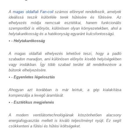
A
magas oldalfali Fan-coil
számos előnnyel rendelkezik, amelyek
ideálissá teszik különféle terek hűtésére és fűtésére. Az
elhelyezés módja nemcsak esztétikai, hanem funkcionális
szempontból is előnyös, különösen olyan környezetekben, ahol a
helytakarékosság és a hatékonyság egyaránt kulcsfontosságú.
• - Helytakarékosság
A magas oldalfali elhelyezés lehetővé teszi, hogy a padló
szabadon maradjon, ami különösen előnyös kisebb helyiségekben
vagy irodákban. Így több szabad terület áll rendelkezésre a
bútorok elhelyezésére.
• - Egyenletes légelosztás
Ahogyan azt korábban is már leírtuk, a gép kialakítása
kompenzálja a levegő áramlását.
• - Esztétikus megjelenés
A modern ventilátortechnológiának köszönhetően alacsony
energiafogyasztás mellett is kiváló teljesítményt nyújt. Ez segít
csökkenteni a fűtési és hűtési költségeket.