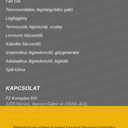
Fan coil
Termoventilátor, légrétegződés gátló
Légfüggöny
Termosztát, higrosztát, szelep
Lemezes hőcserélő
Kalorifer hőcserélő
Izotermikus légnedvesítő, gőzgenerátor
Adiabatikus légnedvesítő, léghűtő
Split klíma
KAPCSOLAT
F2 Komplex Kft.
2220 Vecsés, Baross Gábor út 195/66. A/11.
(+36 1) 459-0747
(+36 20) 972-3277
Weboldalunk sütiket (cookie) használ látogatói statisztika