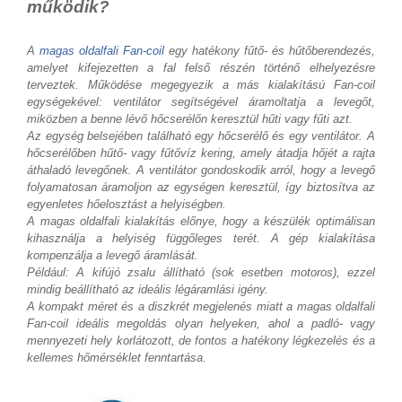
működik?
A
magas oldalfali Fan-coil
egy hatékony fűtő- és hűtőberendezés,
amelyet kifejezetten a fal felső részén történő elhelyezésre
terveztek. Működése megegyezik a más kialakítású Fan-coil
egységekével: ventilátor segítségével áramoltatja a levegőt,
miközben a benne lévő hőcserélőn keresztül hűti vagy fűti azt.
Az egység belsejében található egy hőcserélő és egy ventilátor. A
hőcserélőben hűtő- vagy fűtővíz kering, amely átadja hőjét a rajta
áthaladó levegőnek. A ventilátor gondoskodik arról, hogy a levegő
folyamatosan áramoljon az egységen keresztül, így biztosítva az
egyenletes hőelosztást a helyiségben.
A magas oldalfali kialakítás előnye, hogy a készülék optimálisan
kihasználja a helyiség függőleges terét. A gép kialakítása
kompenzálja a levegő áramlását.
Például: A kifújó zsalu állítható (sok esetben motoros), ezzel
mindig beállítható az ideális légáramlási igény.
A kompakt méret és a diszkrét megjelenés miatt a magas oldalfali
Fan-coil ideális megoldás olyan helyeken, ahol a padló- vagy
mennyezeti hely korlátozott, de fontos a hatékony légkezelés és a
kellemes hőmérséklet fenntartása.