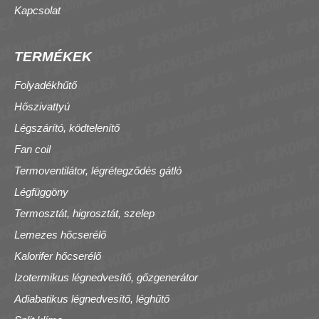
Kapcsolat
TERMÉKEK
Folyadékhűtő
Hőszivattyú
Légszárító, ködtelenítő
Fan coil
Termoventilátor, légrétegződés gátló
Légfüggöny
Termosztát, higrosztát, szelep
Lemezes hőcserélő
Kalorifer hőcserélő
Izotermikus légnedvesítő, gőzgenerátor
Adiabatikus légnedvesítő, léghűtő