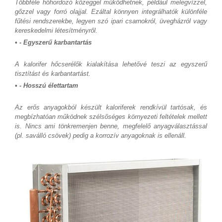
Többféle hőhordozó közeggel működhetnek, például melegvízzel,
gőzzel vagy forró olajjal. Ezáltal könnyen integrálhatók különféle
fűtési rendszerekbe, legyen szó ipari csarnokról, üvegházról vagy
kereskedelmi létesítményről.
• - Egyszerű karbantartás
A kalorifer hőcserélők kialakítása lehetővé teszi az egyszerű
tisztítást és karbantartást.
• - Hosszú élettartam
Az erős anyagokból készült kaloriferek rendkívül tartósak, és
megbízhatóan működnek szélsőséges környezeti feltételek mellett
is. Nincs ami tönkremenjen benne, megfelelő anyagválasztással
(pl. saválló csövek) pedig a korrozív anyagoknak is ellenáll.