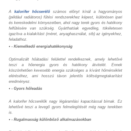
A
kalorifer hőcserélő
számos előnyt kínál a hagyományos
(például radiátoros) fűtési rendszerekhez képest, különösen ipari
és kereskedelmi környezetben, ahol nagy terek gyors és hatékony
felfűtésére van szükség. Gyárthatóak egyedileg, tökéletesen
igazítva a kialakítást (méret, anyaghasználat, stb) az igényekhez,
feladathoz.
• - Kiemelkedő energiahatékonyság
Optimalizált hőátadási felülettel rendelkeznek, amely lehetővé
teszi a hőenergia gyors és hatékony átvitelét. Ennek
köszönhetően kevesebb energia szükséges a kívánt hőmérséklet
eléréséhez, ami hosszú távon jelentős költségmegtakarítást
eredményez.
• - Gyors hőleadás
A kalorifer hőcserélők nagy légáramlási kapacitással bírnak. Ez
lehetővé teszi a levegő gyors felmelegítését még nagy terekben
is.
• - Rugalmasság különböző alkalmazásokban