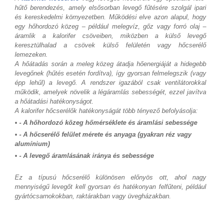
hűtő berendezés, amely elsősorban levegő fűtésére szolgál ipari
és kereskedelmi környezetben. Működési elve azon alapul, hogy
egy hőhordozó közeg – például melegvíz, gőz vagy forró olaj –
áramlik a kalorifer csöveiben, miközben a külső levegő
keresztülhalad a csövek külső felületén vagy hőcserélő
lemezeken.
A hőátadás során a meleg közeg átadja hőenergiáját a hidegebb
levegőnek (hűtés esetén fordítva), így gyorsan felmelegszik (vagy
épp lehűl) a levegő. A rendszer igazából csak ventilátorokkal
működik, amelyek növelik a légáramlás sebességét, ezzel javítva
a hőátadási hatékonyságot.
A kalorifer hőcserélők hatékonyságát több tényező befolyásolja:
• - A hőhordozó közeg hőmérséklete és áramlási sebessége
• - A hőcserélő felület mérete és anyaga (gyakran réz vagy
alumínium)
• - A levegő áramlásának iránya és sebessége
Ez a típusú hőcserélő különösen előnyös ott, ahol nagy
mennyiségű levegőt kell gyorsan és hatékonyan felfűteni, például
gyártócsarnokokban, raktárakban vagy üvegházakban.