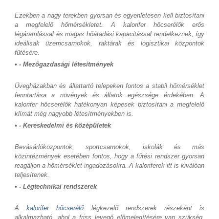
Ezekben a nagy terekben gyorsan és egyenletesen kell biztosítani
a megfelelő hőmérsékletet. A kalorifer hőcserélők erős
légáramlással és magas hőátadási kapacitással rendelkeznek, így
ideálisak üzemcsarnokok, raktárak és logisztikai központok
fűtésére.
• - Mezőgazdasági létesítmények
Üvegházakban és állattartó telepeken fontos a stabil hőmérséklet
fenntartása a növények és állatok egészsége érdekében. A
kalorifer hőcserélők hatékonyan képesek biztosítani a megfelelő
klímát még nagyobb létesítményekben is.
• - Kereskedelmi és középületek
Bevásárlóközpontok, sportcsarnokok, iskolák és más
közintézmények esetében fontos, hogy a fűtési rendszer gyorsan
reagáljon a hőmérséklet-ingadozásokra. A kaloriferek itt is kiválóan
teljesítenek.
• - Légtechnikai rendszerek
A
kalorifer hőcserélő
légkezelő rendszerek részeként is
alkalmazható, ahol a friss levegő előmelegítésére van szükség.