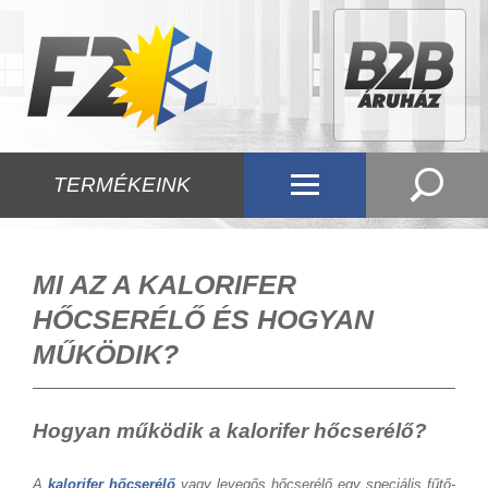
TERMÉKEINK
MI AZ A KALORIFER
HŐCSERÉLŐ ÉS HOGYAN
MŰKÖDIK?
Hogyan működik a kalorifer hőcserélő?
A
kalorifer hőcserélő
vagy levegős hőcserélő egy speciális fűtő-