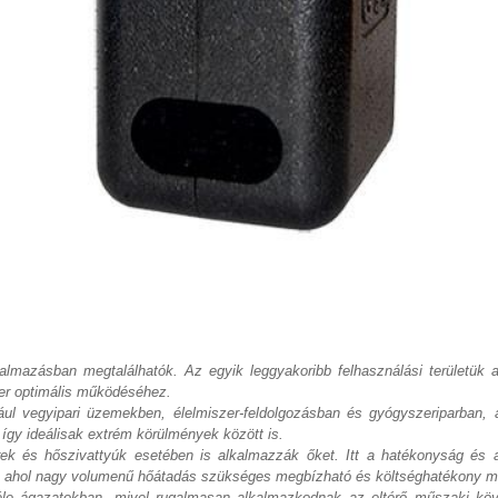
mazásban megtalálhatók. Az egyik leggyakoribb felhasználási területük az
szer optimális működéséhez.
dául vegyipari üzemekben, élelmiszer-feldolgozásban és gyógyszeriparba
így ideálisak extrém körülmények között is.
erek és hőszivattyúk esetében is alkalmazzák őket. Itt a hatékonyság és 
k, ahol nagy volumenű hőátadás szükséges megbízható és költséghatékony 
éle ágazatokban, mivel rugalmasan alkalmazkodnak az eltérő műszaki köv