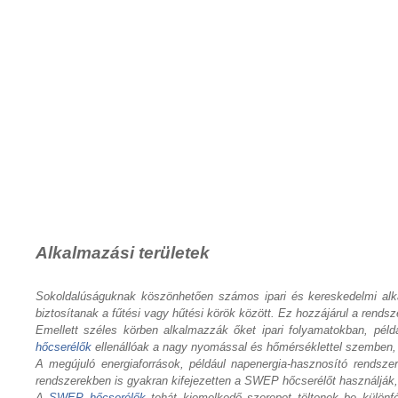
Alkalmazási területek
Sokoldalúságuknak köszönhetően számos ipari és kereskedelmi alkal
biztosítanak a fűtési vagy hűtési körök között. Ez hozzájárul a rend
Emellett széles körben alkalmazzák őket ipari folyamatokban, pél
hőcserélők
ellenállóak a nagy nyomással és hőmérséklettel szemben, 
A megújuló energiaforrások, például napenergia-hasznosító rendsz
rendszerekben is gyakran kifejezetten a SWEP hőcserélőt használjá
A
SWEP hőcserélők
tehát kiemelkedő szerepet töltenek be különf