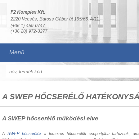
F2 Komplex Kft.
2220 Vecsés, Baross Gábor út 195/66. A/11.
(+36 1) 459-0747
(+36 20) 972-3277
Menü
A SWEP HŐCSERÉLŐ HATÉKONYSÁ
A SWEP hőcserélő működési elve
A
SWEP hőcserélők
a lemezes hőcserélők csoportjába tartoznak, amel