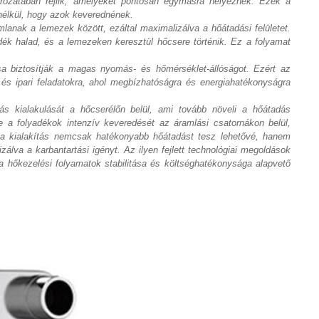
ozatában rejlik, amelyeket pontosan egymásra helyeznek. Ezek a
nélkül, hogy azok keverednének.
mlanak a lemezek között, ezáltal maximalizálva a hőátadási felületet.
ék halad, és a lemezeken keresztül hőcsere történik. Ez a folyamat
sa biztosítják a magas nyomás- és hőmérséklet-állóságot. Ezért az
 és ipari feladatokra, ahol megbízhatóságra és energiahatékonyságra
s kialakulását a hőcserélőn belül, ami tovább növeli a hőátadás
se a folyadékok intenzív keveredését az áramlási csatornákon belül,
 a kialakítás nemcsak hatékonyabb hőátadást tesz lehetővé, hanem
álva a karbantartási igényt. Az ilyen fejlett technológiai megoldások
 hőkezelési folyamatok stabilitása és költséghatékonysága alapvető