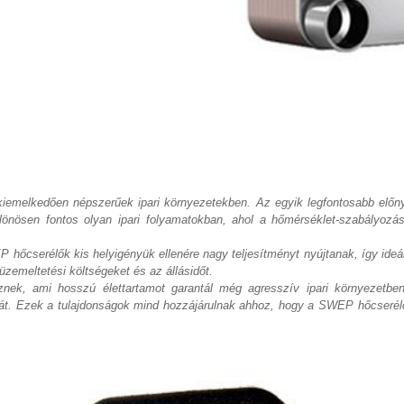
iemelkedően népszerűek ipari környezetekben. Az egyik legfontosabb előny
nösen fontos olyan ipari folyamatokban, ahol a hőmérséklet-szabályozás k
hőcserélők kis helyigényük ellenére nagy teljesítményt nyújtanak, így ideá
zemeltetési költségeket és az állásidőt.
nek, ami hosszú élettartamot garantál még agresszív ipari környezetben
ágát. Ezek a tulajdonságok mind hozzájárulnak ahhoz, hogy a SWEP hőcserél