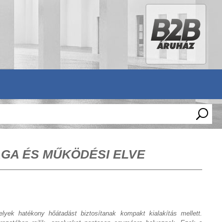
GA ÉS MŰKÖDÉSI ELVE
yek hatékony hőátadást biztosítanak kompakt kialakítás mellett.