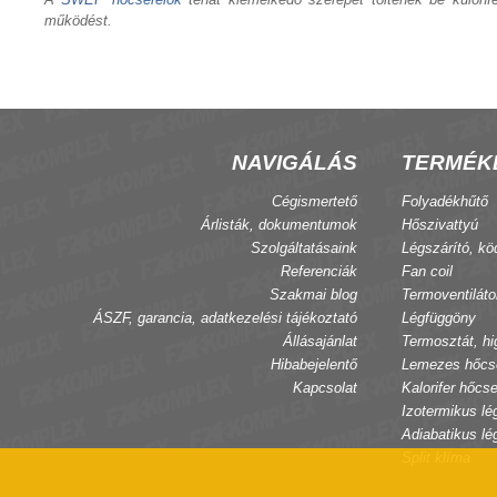
működést.
NAVIGÁLÁS
TERMÉK
Cégismertető
Folyadékhűtő
Árlisták, dokumentumok
Hőszivattyú
Szolgáltatásaink
Légszárító, kö
Referenciák
Fan coil
Szakmai blog
Termoventiláto
ÁSZF, garancia, adatkezelési tájékoztató
Légfüggöny
Állásajánlat
Termosztát, hi
Hibabejelentő
Lemezes hőcs
Kapcsolat
Kalorifer hőcse
Izotermikus lé
Adiabatikus lé
Split klíma