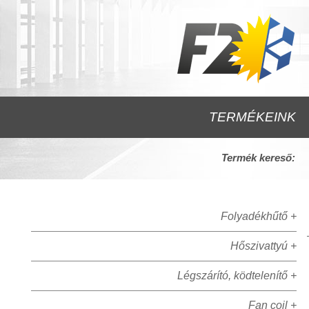
TERMÉKEINK
Termék kereső:
Folyadékhűtő +
Hőszivattyú +
Légszárító, ködtelenítő +
Fan coil +