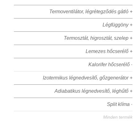
Termoventilátor, légrétegződés gátló +
Légfüggöny +
Termosztát, higrosztát, szelep +
Lemezes hőcserélő +
Kalorifer hőcserélő ·
Izotermikus légnedvesítő, gőzgenerátor +
Adiabatikus légnedvesítő, léghűtő +
Split klíma ·
Minden termék