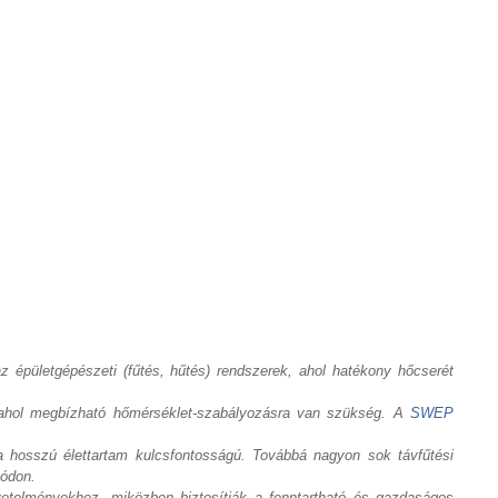
 épületgépészeti (fűtés, hűtés) rendszerek, ahol hatékony hőcserét
n, ahol megbízható hőmérséklet-szabályozásra van szükség. A
SWEP
a hosszú élettartam kulcsfontosságú. Továbbá nagyon sok távfűtési
módon.
etelményekhez, miközben biztosítják a fenntartható és gazdaságos