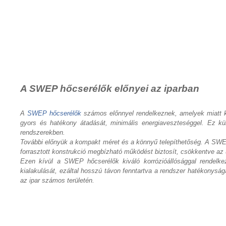
A SWEP hőcserélők előnyei az iparban
A
SWEP hőcserélők
számos előnnyel rendelkeznek, amelyek miatt k
gyors és hatékony átadását, minimális energiaveszteséggel. Ez külö
rendszerekben.
További előnyük a kompakt méret és a könnyű telepíthetőség. A SWEP 
forrasztott konstrukció megbízható működést biztosít, csökkentve az ü
Ezen kívül a SWEP hőcserélők kiváló korrózióállósággal rendelkez
kialakulását, ezáltal hosszú távon fenntartva a rendszer hatékonys
az ipar számos területén.