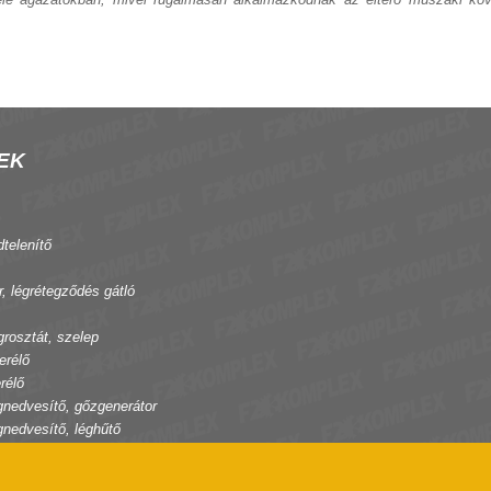
EK
dtelenítő
r, légrétegződés gátló
grosztát, szelep
erélő
rélő
gnedvesítő, gőzgenerátor
gnedvesítő, léghűtő