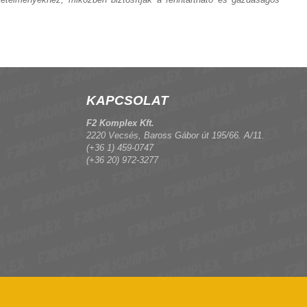
KAPCSOLAT
F2 Komplex Kft.
2220 Vecsés, Baross Gábor út 195/66. A/11.
(+36 1) 459-0747
(+36 20) 972-3277