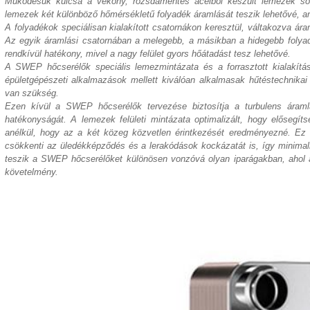
Működésük kulcsa a vékony, rozsdamentes acélból készült lemezek sor
lemezek két különböző hőmérsékletű folyadék áramlását teszik lehetővé, a
A folyadékok speciálisan kialakított csatornákon keresztül, váltakozva ára
Az egyik áramlási csatornában a melegebb, a másikban a hidegebb folyad
rendkívül hatékony, mivel a nagy felület gyors hőátadást tesz lehetővé.
A SWEP hőcserélők speciális lemezmintázata és a forrasztott kialakítá
épületgépészeti alkalmazások mellett kiválóan alkalmasak hűtéstechnikai
van szükség.
Ezen kívül a SWEP hőcserélők tervezése biztosítja a turbulens áramlá
hatékonyságát. A lemezek felületi mintázata optimalizált, hogy elősegít
anélkül, hogy az a két közeg közvetlen érintkezését eredményezné. Ez
csökkenti az üledékképződés és a lerakódások kockázatát is, így minimaliz
teszik a SWEP hőcserélőket különösen vonzóvá olyan iparágakban, ahol a
követelmény.