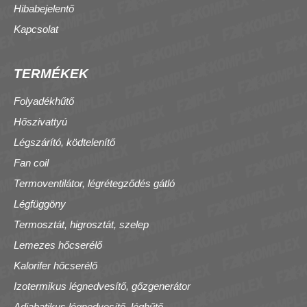
Hibabejelentő
Kapcsolat
TERMÉKEK
Folyadékhűtő
Hőszivattyú
Légszárító, ködtelenítő
Fan coil
Termoventilátor, légrétegződés gátló
Légfüggöny
Termosztát, higrosztát, szelep
Lemezes hőcserélő
Kalorifer hőcserélő
Izotermikus légnedvesítő, gőzgenerátor
Adiabatikus légnedvesítő, léghűtő